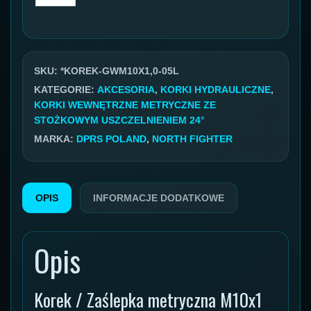
Korek
metryczny
GW
10x1
SKU:
*KOREK-GWM10X1,0-05L
05L
KATEGORIE:
AKCESORIA
,
KORKI HYDRAULICZNE
,
KORKI WEWNĘTRZNE METRYCZNE ZE
gwint
STOŻKOWYM USZCZELNIENIEM 24°
wewnętrzny
MARKA:
DPRS POLAND
,
NORTH FIGHTER
OPIS
INFORMACJE DODATKOWE
Opis
Korek / Zaślepka metryczna M10x1