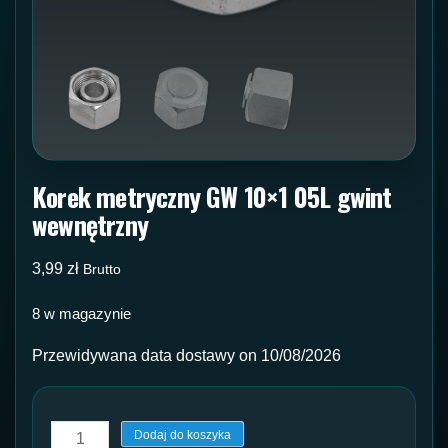
Korek metryczny GW 10×1 05L gwint
wewnętrzny
3,99
zł
Brutto
8 w magazynie
Przewidywana data dostawy on 10/08/2026
ilość
Dodaj do koszyka