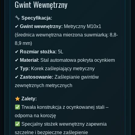
Gwint Wewnętrzny
Specyfikacja:
✔
Gwint wewnętrzny:
Metryczny M10x1
(średnica wewnętrzna mierzona suwmiarką: 8,8-
8,9 mm)
✔
Rozmiar stożka:
5L
✔
Materiał:
Stal automatowa pokryta ocynkiem
✔
Typ:
Korek zaślepiający metryczny
✔
Zastosowanie:
Zaślepianie gwintów
zewnętrznych metrycznych
Zalety:
Trwała konstrukcja z ocynkowanej stali –
odporna na korozję
Specjalny stożek wewnętrzny zapewnia
szczelne i bezpieczne zaślepienie