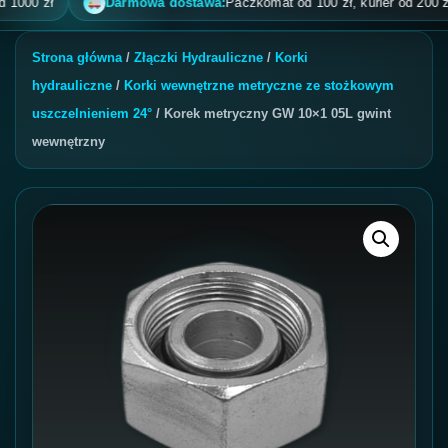
0 zł
Darmowa dostawa:
Paczkomat od 100 zł, kurier od 200 zł, pob
Strona główna
/
Złączki Hydrauliczne
/
Korki
hydrauliczne
/
Korki wewnętrzne metryczne ze stożkowym
uszczelnieniem 24°
/ Korek metryczny GW 10×1 05L gwint
wewnętrzny