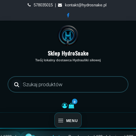
Skip
578035015
kontakt@hydrosnake.pl
to
content
Sklep HydroSnake
Twój lokalny dostawca Hydrauliki siłowej
Wyszukiwarka
produktów
0
MENU