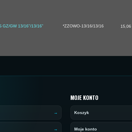
S GZ/GW 13/16”/13/16”
*ZZOWO-13/16/13/16
15,06
MOJE KONTO
Koszyk
Moje konto