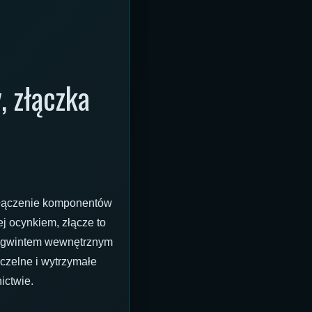
, złączka
 łączenie komponentów
j ocynkiem, złącze to
z gwintem wewnętrznym
czelne i wytrzymałe
ictwie.