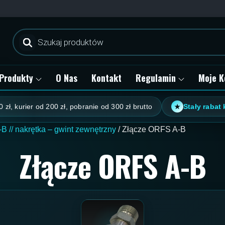
Wyszukiwarka
produktów
Produkty
O Nas
Kontakt
Regulamin
Moje K
er od 200 zł, pobranie od 300 zł brutto
Stały rabat klienta:
★
-B // nakrętka – gwint zewnętrzny
/ Złącze ORFS A-B
Złącze ORFS A-B