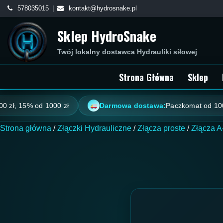
Skip
578035015
kontakt@hydrosnake.pl
to
Sklep HydroSnake
content
Twój lokalny dostawca Hydrauliki siłowej
Strona Główna
Sklep
5% od 1000 zł
Darmowa dostawa:
Paczkomat od 100 zł, kuri
Strona główna
/
Złączki Hydrauliczne
/
Złącza proste
/
Złącza A