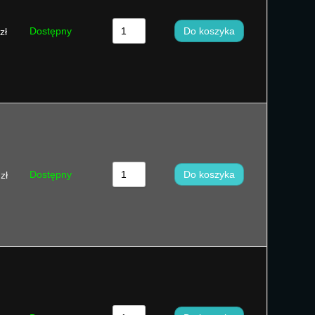
Sortuj od ceny wysokiej do niskiej
Dostępny
Do koszyka
zł
Sortuj od najnowszych
Sortuj po nazwie A - Z
Sortuj po nazwie Z - A
Sort by
Dostępny
Do koszyka
zł