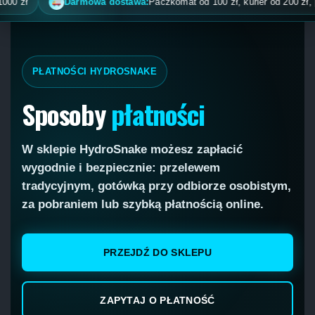
Darmowa dostawa:
Paczkomat od 100 zł, kurier od 200 zł, pobranie
PŁATNOŚCI HYDROSNAKE
Sposoby
płatności
W sklepie HydroSnake możesz zapłacić
wygodnie i bezpiecznie: przelewem
tradycyjnym, gotówką przy odbiorze osobistym,
za pobraniem lub szybką płatnością online.
PRZEJDŹ DO SKLEPU
ZAPYTAJ O PŁATNOŚĆ