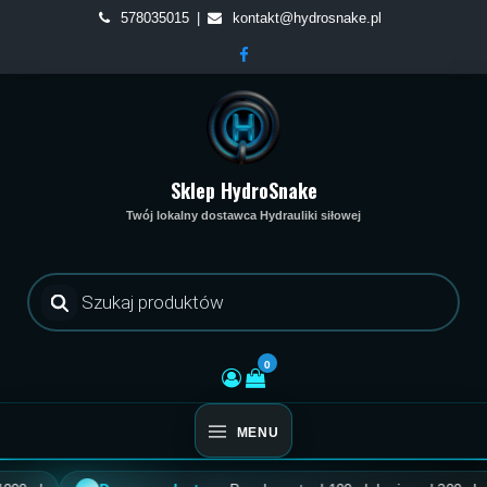
Skip
578035015
kontakt@hydrosnake.pl
to
content
Sklep HydroSnake
Twój lokalny dostawca Hydrauliki siłowej
Wyszukiwarka
produktów
0
MENU