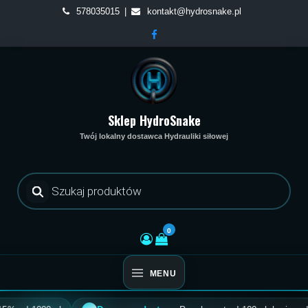
Skip
578035015
kontakt@hydrosnake.pl
to
content
Sklep HydroSnake
Twój lokalny dostawca Hydrauliki siłowej
Wyszukiwarka
produktów
0
MENU