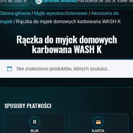
5% od 1000 zł
Darmowa dostawa:
Paczkomat od 100 zł, kurier od 20
Strona główna
/
Myjki wysokociśnieniowe
/
Akcesoria do
myjek
/ Rączka do myjek domowych karbowana WASH K
Rączka do myjek domowych
karbowana WASH K
Nie znaleziono produktów, których szukasz.
SPOSOBY PŁATNOŚCI
B
BLIK
KARTA