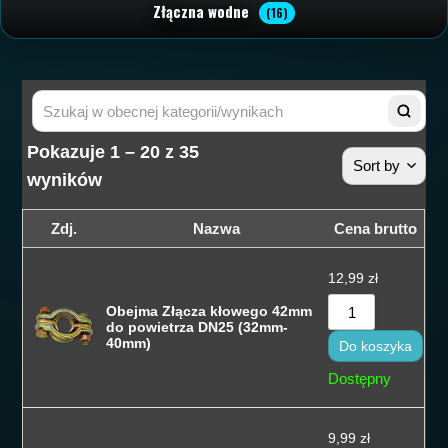
Złączna wodne
(16)
Pokazuje 1 – 20 z 35
Sort by
wyników
Sortuj wedłu
Zdj.
Nazwa
Cena brutto
Sortuj wedłu
12,99
zł
Sortuj od cen
Obejma Złącza kłowego 42mm
do powietrza DN25 (32mm-
Sortuj od cen
40mm)
Do koszyka
Sortuj od na
Dostępny
Sortuj po naz
9,99
zł
Sortuj po naz