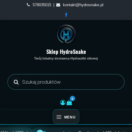
Skip
578035015
kontakt@hydrosnake.pl
to
content
Sklep HydroSnake
Twój lokalny dostawca Hydrauliki siłowej
Wyszukiwarka
produktów
0
MENU