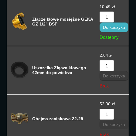
10,49
zł
Złącze kłowe mosiężne GEKA
GZ 1/2” BSP
Do koszyka
Dostępny
2,64
zł
Uszczelka Złącza kłowego
42mm do powietrza
Do koszyka
Brak
52,00
zł
Obejma zaciskowa 22-29
Do koszyka
Brak