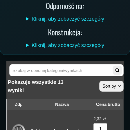
Odporność na:
Kliknij, aby zobaczyć szczegóły
Konstrukcja:
Kliknij, aby zobaczyć szczegóły
Pokazuje wszystkie 13
Sort by
wyniki
Sortuj wedłu
Zdj.
Nazwa
Cena brutto
Sortuj wedłu
2,32
zł
Sortuj od cen