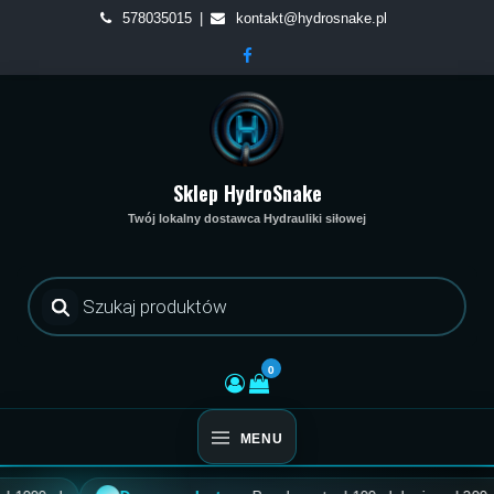
Skip
578035015
kontakt@hydrosnake.pl
to
content
Sklep HydroSnake
Twój lokalny dostawca Hydrauliki siłowej
Wyszukiwarka
produktów
0
MENU