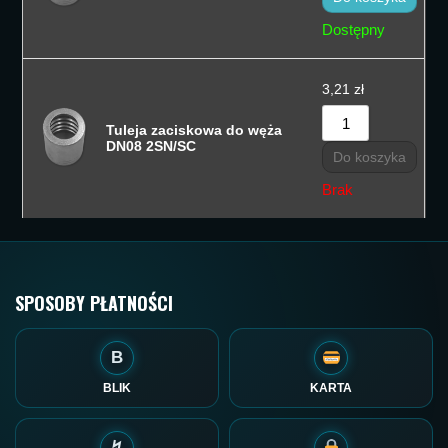
Dostępny
3,21
zł
Tuleja zaciskowa do węża
DN08 2SN/SC
Do koszyka
Brak
SPOSOBY PŁATNOŚCI
B
BLIK
KARTA
↯