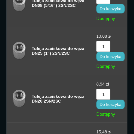
Tuleja zaciskowa do węża
Sortuj od cen
DN08 (5/16″) 2SN/2SC
Do koszyka
Sortuj od na
Dostępny
Sortuj po naz
10,08
zł
Sortuj po naz
Tuleja zaciskowa do węża
Sort by
DN25 (1″) 2SN/2SC
Do koszyka
Dostępny
8,94
zł
Tuleja zaciskowa do węża
DN20 2SN/2SC
Do koszyka
Dostępny
15,48
zł