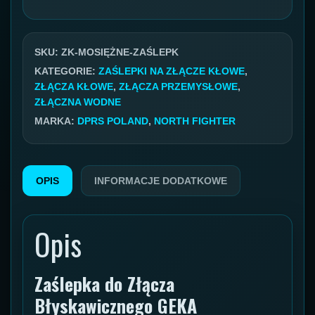
złącza
kłowego
mosiężne
SKU:
ZK-MOSIĘŻNE-ZAŚLEPK
GEKA
KATEGORIE:
ZAŚLEPKI NA ZŁĄCZE KŁOWE
,
ZŁĄCZA KŁOWE
,
ZŁĄCZA PRZEMYSŁOWE
,
ZŁĄCZNA WODNE
MARKA:
DPRS POLAND
,
NORTH FIGHTER
OPIS
INFORMACJE DODATKOWE
Opis
Zaślepka do Złącza
Błyskawicznego GEKA