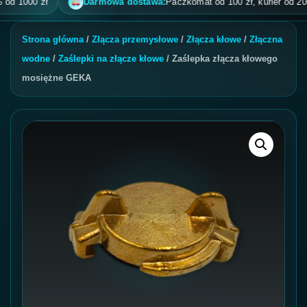
1000 zł
Darmowa dostawa:
Paczkomat od 100 zł, kurier od 200 zł, 
Strona główna
/
Złącza przemysłowe
/
Złącza kłowe
/
Złączna
wodne
/
Zaślepki na złącze kłowe
/ Zaślepka złącza kłowego
mosiężne GEKA