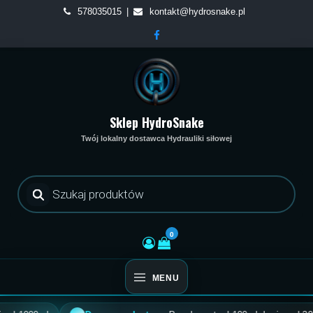
Skip
578035015
kontakt@hydrosnake.pl
to
content
Sklep HydroSnake
Twój lokalny dostawca Hydrauliki siłowej
Wyszukiwarka
produktów
0
MENU