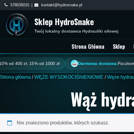
Skip
578035015
kontakt@hydrosnake.pl
to
Sklep HydroSnake
content
Twój lokalny dostawca Hydrauliki siłowej
Strona Główna
Sklep
% od 400 zł, 15% od 1000 zł
Darmowa dostawa:
Paczkomat 
Strona główna
/
WĘŻE WYSOKOCIŚNIENIOWE
/
Węże hydrau
Wąż hydr
Nie znaleziono produktów, których szukasz.