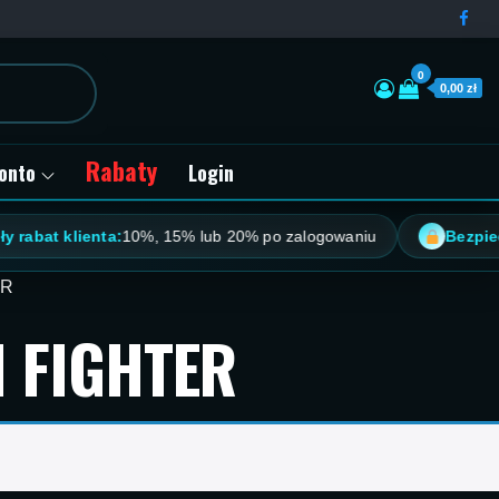
0
0,00 zł
Rabaty
onto
Login
rabat klienta:
10%, 15% lub 20% po zalogowaniu
Bezpiecz
ER
H FIGHTER