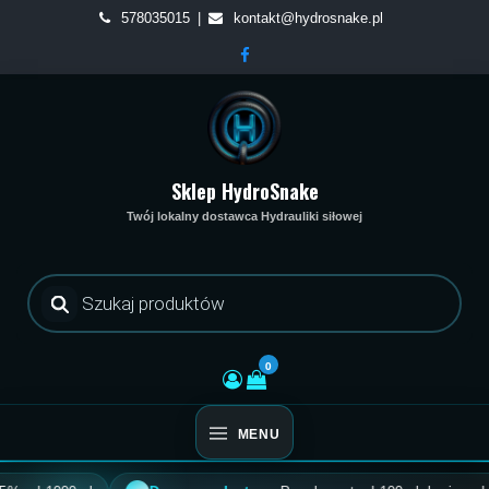
Skip
578035015
kontakt@hydrosnake.pl
to
content
Sklep HydroSnake
Twój lokalny dostawca Hydrauliki siłowej
Wyszukiwarka
produktów
0
MENU