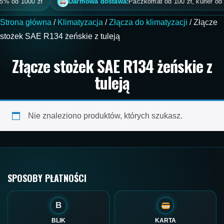
% od 1000 zł
Darmowa dostawa:
Paczkomat od 100 zł, kurier od 20
Strona główna
/
Klimatyzacja
/
Złącza do klimatyzacji
/ Złącze
stożek SAE R134 żeńskie z tuleją
Złącze stożek SAE R134 żeńskie z
tuleją
Nie znaleziono produktów, których szukasz.
SPOSOBY PŁATNOŚCI
B
BLIK
KARTA