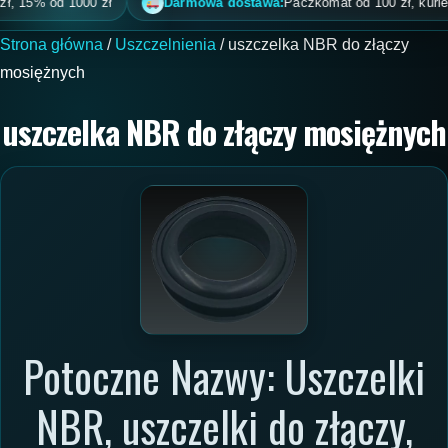
 15% od 1000 zł
Darmowa dostawa:
Paczkomat od 100 zł, kurier od
Strona główna
/
Uszczelnienia
/ uszczelka NBR do złączy
mosiężnych
uszczelka NBR do złączy mosiężnych
Potoczne Nazwy: Uszczelki
NBR, uszczelki do złączy,