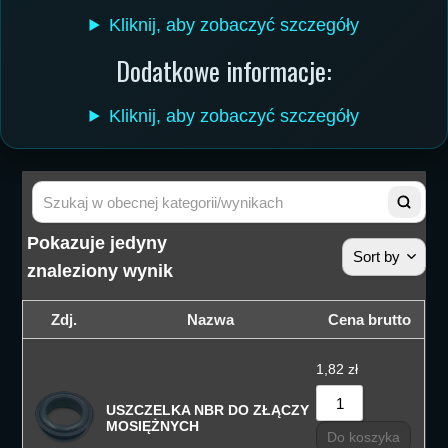
Kliknij, aby zobaczyć szczegóły
Dodatkowe informacje:
Kliknij, aby zobaczyć szczegóły
Pokazuje jedyny
Sort by
znaleziony wynik
Sortuj wedłu
Zdj.
Nazwa
Cena brutto
Sortuj wedłu
1,82
zł
Sortuj od cen
USZCZELKA NBR DO ZŁĄCZY
Sortuj od cen
MOSIĘŻNYCH
Do koszyka