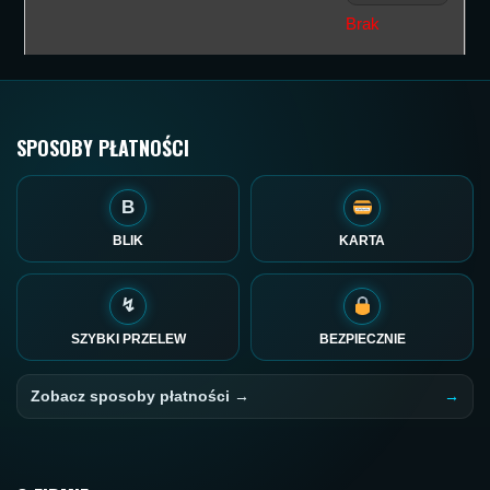
Sortuj od na
Brak
Sortuj po naz
Sortuj po naz
Sort by
SPOSOBY PŁATNOŚCI
B
BLIK
KARTA
↯
SZYBKI PRZELEW
BEZPIECZNIE
Zobacz sposoby płatności →