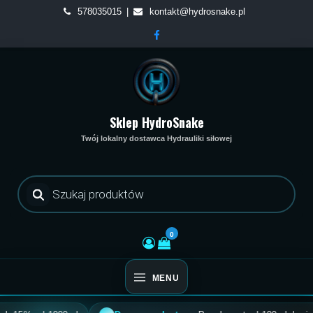
Skip
578035015
kontakt@hydrosnake.pl
to
content
Sklep HydroSnake
Twój lokalny dostawca Hydrauliki siłowej
Wyszukiwarka
produktów
0
MENU