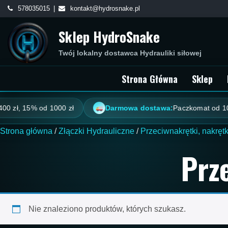
Skip
578035015
kontakt@hydrosnake.pl
to
Sklep HydroSnake
content
Twój lokalny dostawca Hydrauliki siłowej
Strona Główna
Sklep
 zł, 15% od 1000 zł
Darmowa dostawa:
Paczkomat od 100 zł
Strona główna
/
Złączki Hydrauliczne
/
Przeciwnakrętki, nakrętk
Prz
Nie znaleziono produktów, których szukasz.