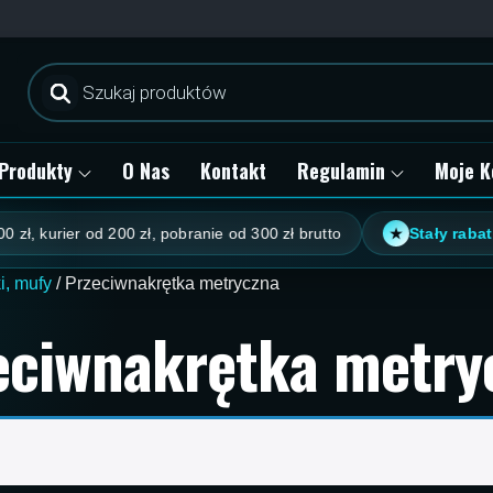
Wyszukiwarka
produktów
Produkty
O Nas
Kontakt
Regulamin
Moje K
, kurier od 200 zł, pobranie od 300 zł brutto
Stały rabat kl
★
i, mufy
/ Przeciwnakrętka metryczna
eciwnakrętka metry