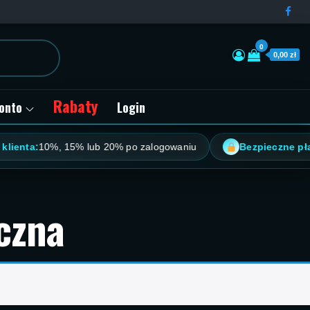
0
0,00 zł
Rabaty
onto
Login
ienta:
10%, 15% lub 20% po zalogowaniu
Bezpieczne płatn
czna