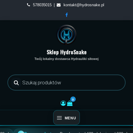
Skip
578035015
kontakt@hydrosnake.pl
to
content
Sklep HydroSnake
Twój lokalny dostawca Hydrauliki siłowej
Wyszukiwarka
produktów
0
MENU