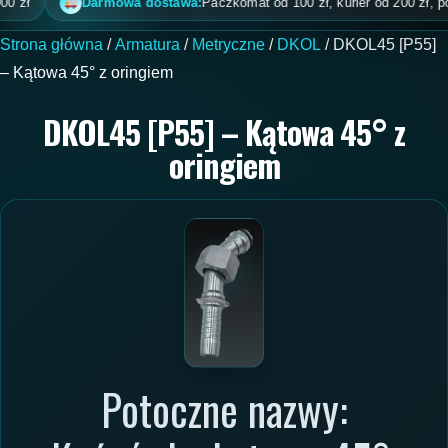
Darmowa dostawa:
Paczkomat od 100 zł, kurier od 200 zł, pobrani
Strona główna
/
Armatura
/
Metryczne
/
DKOL
/ DKOL45 [P55]
– Kątowa 45° z oringiem
DKOL45 [P55] – Kątowa 45° z
oringiem
Potoczne nazwy: