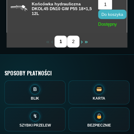
Końcówka hydrauliczna
DKOL45 DN10 GW P55 18×1,5
12L
Do koszyka
Dostępny
1
2
SPOSOBY PŁATNOŚCI
B
BLIK
KARTA
↯
SZYBKI PRZELEW
BEZPIECZNIE