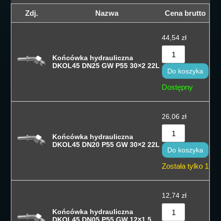
Sortuj wedłu
Zdj.
Nazwa
Cena brutto
Sortuj wedłu
44,54
zł
Sortuj od cen
Końcówka hydrauliczna
Sortuj od cen
DKOL45 DN25 GW P55 30×2 22L
Do koszyka
Sortuj od na
Dostępny
Sortuj po naz
26,06
zł
Sortuj po naz
Końcówka hydrauliczna
Sort by
DKOL45 DN20 P55 GW 30×2 22L
Do koszyka
Została tylko 1
12,74
zł
Końcówka hydrauliczna
DKOL45 DN05 P55 GW 12×1,5