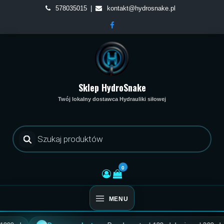
Skip
578035015
kontakt@hydrosnake.pl
to
content
Sklep HydroSnake
Twój lokalny dostawca Hydrauliki siłowej
Wyszukiwarka
produktów
0
MENU