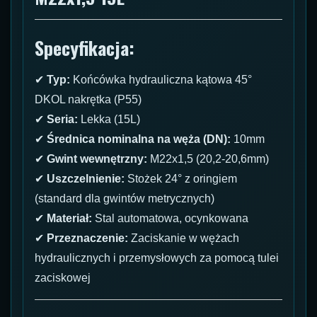
Specyfikacja:
✔
Typ:
Końcówka hydrauliczna kątowa 45°
DKOL nakrętka (P55)
✔
Seria:
Lekka (15L)
✔
Średnica nominalna na węża (DN):
10mm
✔
Gwint wewnętrzny:
M22x1,5 (20,2-20,6mm)
✔
Uszczelnienie:
Stożek 24° z oringiem
(standard dla gwintów metrycznych)
✔
Materiał:
Stal automatowa, ocynkowana
✔
Przeznaczenie:
Zaciskanie w wężach
hydraulicznych i przemysłowych za pomocą tulei
zaciskowej