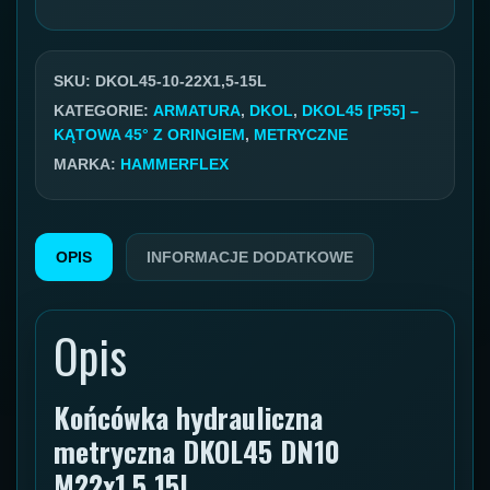
hydrauliczna
DKOL45
DN10
SKU:
DKOL45-10-22X1,5-15L
P55
KATEGORIE:
ARMATURA
,
DKOL
,
DKOL45 [P55] –
KĄTOWA 45° Z ORINGIEM
,
METRYCZNE
GW
MARKA:
HAMMERFLEX
22x1,5
15L
OPIS
INFORMACJE DODATKOWE
Opis
Końcówka hydrauliczna
metryczna DKOL45 DN10
M22x1,5 15L