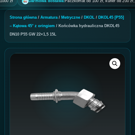
zł
Darmowa dostawa:
Paczkomat od 100 zł, kurier od 200 zł, pobra
Strona główna
/
Armatura
/
Metryczne
/
DKOL
/
DKOL45 [P55]
– Kątowa 45° z oringiem
/ Końcówka hydrauliczna DKOL45
DN10 P55 GW 22×1,5 15L