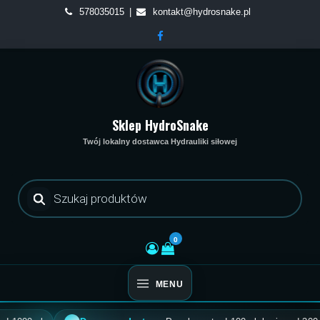
Skip
578035015
kontakt@hydrosnake.pl
to
content
Sklep HydroSnake
Twój lokalny dostawca Hydrauliki siłowej
Wyszukiwarka
produktów
0
MENU