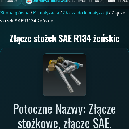
000 zł
Darmowa dostawa:
Paczkomat od 100 zł, kurier od 200 zł, p
Strona główna
/
Klimatyzacja
/
Złącza do klimatyzacji
/ Złącze
stożek SAE R134 żeńskie
Złącze stożek SAE R134 żeńskie
Potoczne Nazwy: Złącze
stożkowe, złącze SAE,