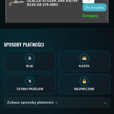
ZŁĄCZE STOŻEK SAE KĄT45*
R134 G8 279.408V
Do koszyka
Dostępny
SPOSOBY PŁATNOŚCI
B
BLIK
KARTA
↯
SZYBKI PRZELEW
BEZPIECZNIE
Zobacz sposoby płatności →