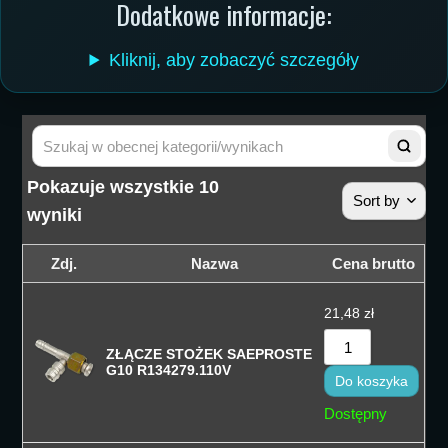
Dodatkowe informacje:
Kliknij, aby zobaczyć szczegóły
Pokazuje wszystkie 10
Sort by
wyniki
Sortuj wedłu
Zdj.
Nazwa
Cena brutto
Sortuj wedłu
21,48
zł
Sortuj od cen
ZŁĄCZE STOŻEK SAEPROSTE
Sortuj od cen
G10 R134279.110V
Do koszyka
Sortuj od na
Dostępny
Sortuj po naz