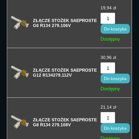
19,94
zł
Sortuj po naz
ZŁĄCZE STOŻEK SAEPROSTE
Sort by
G6 R134 279.106V
Do koszyka
Dostępny
30,96
zł
ZŁĄCZE STOŻEK SAEPROSTE
G12 R134279.112V
Do koszyka
Dostępny
21,14
zł
ZŁĄCZE STOŻEK SAEPROSTE
G8 R134 279.108V
Do koszyka
Dostępny