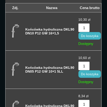
Sortuj wedłu
Zdj.
Nazwa
Cena brutto
Sortuj wedłu
10,30
zł
Sortuj od cen
Końcówka hydruliczna DKL90
Sortuj od cen
DN10 P12 GW 16×1,5
Do koszyka
Sortuj od na
Dostępny
Sortuj po naz
10,60
zł
Sortuj po naz
Końcówka hydruliczna DKL90
Sort by
DN05 P12 GW 10×1 5LL
Do koszyka
Dostępny
8,34
zł
Końcówka hydruliczna DKL90