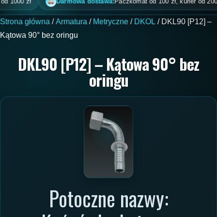
1000 zł
Darmowa dostawa:
Paczkomat od 100 zł, kurier od 200 zł, 
Strona główna
/
Armatura
/
Metryczne
/
DKOL
/ DKL90 [P12] –
Kątowa 90° bez oringu
DKL90 [P12] – Kątowa 90° bez
oringu
Potoczne nazwy: