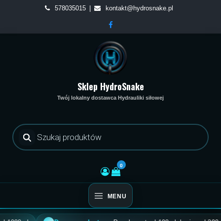
Skip
578035015
kontakt@hydrosnake.pl
to
content
Sklep HydroSnake
Twój lokalny dostawca Hydrauliki siłowej
Wyszukiwarka
produktów
0
MENU