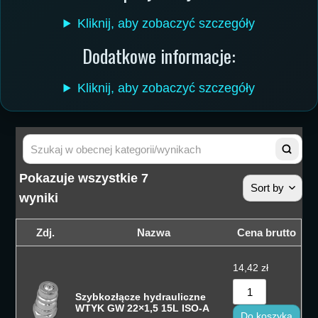
Kliknij, aby zobaczyć szczegóły
Dodatkowe informacje:
Kliknij, aby zobaczyć szczegóły
Pokazuje wszystkie 7
Sort by
wyniki
Sortuj wedłu
Zdj.
Nazwa
Cena brutto
Sortuj wedłu
14,42
zł
Sortuj od cen
Szybkozłącze hydrauliczne
Sortuj od cen
WTYK GW 22×1,5 15L ISO-A
Do koszyka