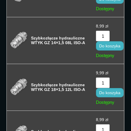
Sortuj od na
Dostępny
Sortuj po naz
8,99
zł
Sortuj po naz
Szybkozłącze hydrauliczne
Sort by
WTYK GZ 14×1,5 08L ISO-A
Do koszyka
Dostępny
9,99
zł
Szybkozłącze hydrauliczne
WTYK GZ 18×1,5 12L ISO-A
Do koszyka
Dostępny
8,99
zł