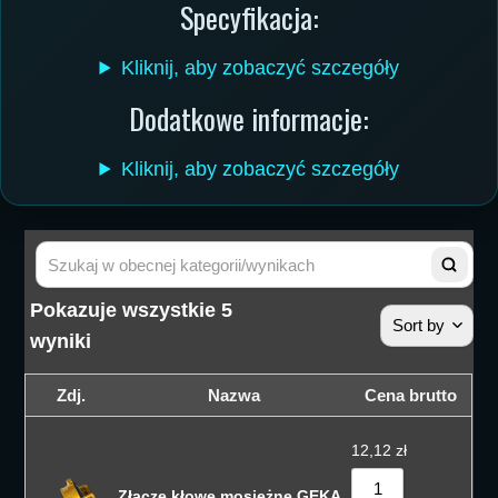
Specyfikacja:
Kliknij, aby zobaczyć szczegóły
Dodatkowe informacje:
Kliknij, aby zobaczyć szczegóły
Pokazuje wszystkie 5
Sort by
wyniki
Sortuj wedłu
Zdj.
Nazwa
Cena brutto
Sortuj wedłu
12,12
zł
Sortuj od cen
Złącze kłowe mosiężne GEKA