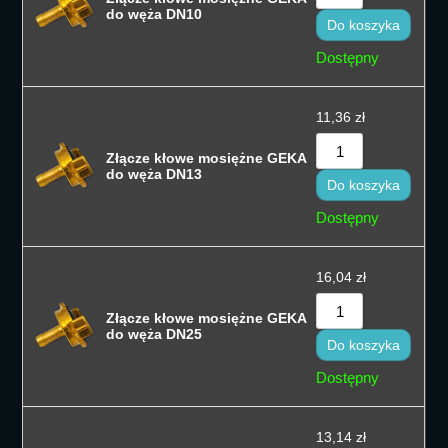
Sortuj od cen
do węża DN10
Do koszyka
Sortuj od na
Dostępny
Sortuj po naz
11,36
zł
Sortuj po naz
Złącze kłowe mosiężne GEKA
Sort by
do węża DN13
Do koszyka
Dostępny
16,04
zł
Złącze kłowe mosiężne GEKA
do węża DN25
Do koszyka
Dostępny
13,14
zł