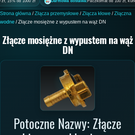
 15% od 1000 zł
Darmowa dostawa:
Paczkomat od 100 zł, kurier od
Strona główna
/
Złącza przemysłowe
/
Złącza kłowe
/
Złączna
wodne
/ Złącze mosiężne z wypustem na wąż DN
Złącze mosiężne z wypustem na wąż
DN
Potoczne Nazwy: Złącze