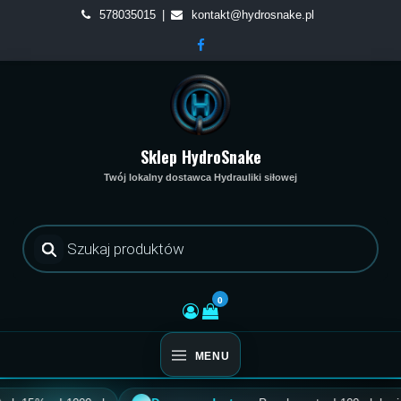
Skip
578035015
kontakt@hydrosnake.pl
to
content
Sklep HydroSnake
Twój lokalny dostawca Hydrauliki siłowej
Wyszukiwarka
produktów
0
MENU