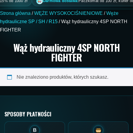
5% od 1000 zł
Darmowa dostawa:
Paczkomat od 100 zł, kurier od 2
Strona główna
/
WĘŻE WYSOKOCIŚNIENIOWE
/
Węże
hydrauliczne SP / SH / R15
/ Wąż hydrauliczny 4SP NORTH
FIGHTER
Wąż hydrauliczny 4SP NORTH
FIGHTER
Nie znaleziono produktów, których szukasz.
SPOSOBY PŁATNOŚCI
B