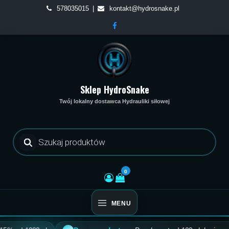
Skip
578035015
kontakt@hydrosnake.pl
to
content
Sklep HydroSnake
Twój lokalny dostawca Hydrauliki siłowej
Wyszukiwarka
produktów
0
MENU