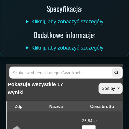
Specyfikacja:
Kliknij, aby zobaczyć szczegóły
Dodatkowe informacje:
Kliknij, aby zobaczyć szczegóły
Pokazuje wszystkie 17
Sort by
wyniki
Sortuj wedłu
Zdj.
Nazwa
Cena brutto
Sortuj wedłu
25,84
zł
Sortuj od cen