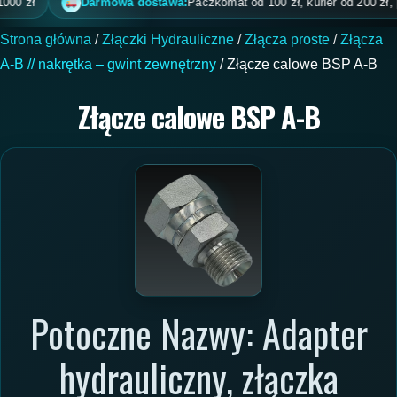
zł
Darmowa dostawa:
Paczkomat od 100 zł, kurier od 200 zł, pobra
Strona główna
/
Złączki Hydrauliczne
/
Złącza proste
/
Złącza
A-B // nakrętka – gwint zewnętrzny
/ Złącze calowe BSP A-B
Złącze calowe BSP A-B
Potoczne Nazwy: Adapter
hydrauliczny, złączka