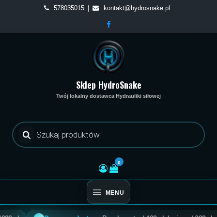
Skip
578035015
kontakt@hydrosnake.pl
to
content
Sklep HydroSnake
Twój lokalny dostawca Hydrauliki siłowej
Wyszukiwarka
produktów
0
MENU