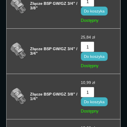
Złącze BSP GW/GZ 3/4” /
Sortuj od cen
3/8”
Do koszyka
Sortuj od na
Dostępny
Sortuj po naz
25,84
zł
Sortuj po naz
Złącze BSP GW/GZ 3/4” /
Sort by
3/4”
Do koszyka
Dostępny
10,99
zł
Złącze BSP GW/GZ 3/8” /
1/4”
Do koszyka
Dostępny