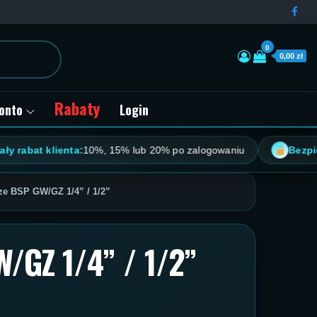
0
0,00 zł
Rabaty
onto
Login
at klienta:
10%, 15% lub 20% po zalogowaniu
Bezpieczne 
ze BSP GW/GZ 1/4” / 1/2”
/GZ 1/4” / 1/2”