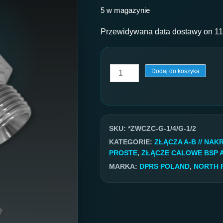
5 w magazynie
Przewidywana data dostawy on 11
ilość
Dodaj do koszyka
Złącze
BSP
GW/GZ
1/4''
SKU:
*ZWCZC-G-1/4/G-1/2
/
KATEGORIE:
ZŁĄCZA A-B // NA
PROSTE
,
ZŁĄCZE CALOWE BSP 
1/2''
MARKA:
DPRS POLAND
,
NORTH 