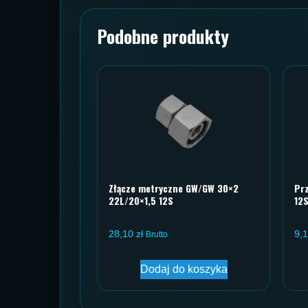
Podobne produkty
Złącze metryczne GW/GW 30×2
Prz
22L/20×1,5 12S
12S
28,10
zł
9,
Brutto
Dodaj do koszyka