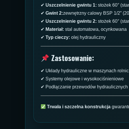
✔
Uszczelnienie gwintu 1:
stożek 60° (st
✔
Gwint 2:
zewnętrzny calowy BSP 1/2” (2
✔
Uszczelnienie gwintu 2:
stożek 60° (st
✔
Materiał:
stal automatowa, ocynkowana
✔
Typ cieczy:
olej hydrauliczny
Zastosowanie:
✔ Układy hydrauliczne w maszynach rolni
✔ Systemy olejowe i wysokociśnieniowe
✔ Podłączanie przewodów hydraulicznych
Trwała i szczelna konstrukcja
gwarant