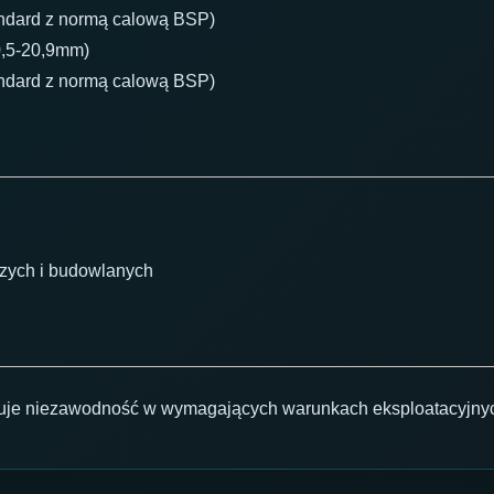
andard z normą calową BSP)
0,5-20,9mm)
andard z normą calową BSP)
czych i budowlanych
uje niezawodność w wymagających warunkach eksploatacyjny