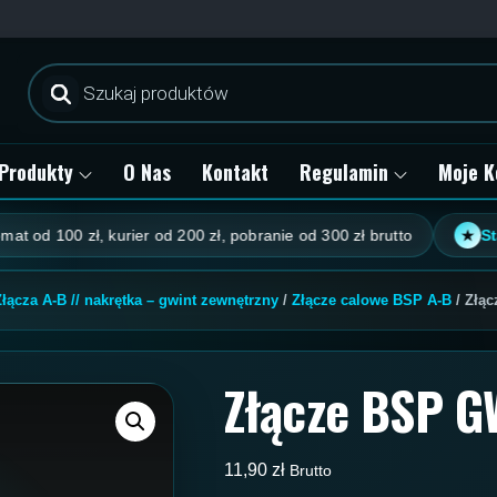
Wyszukiwarka
produktów
Produkty
O Nas
Kontakt
Regulamin
Moje K
100 zł, kurier od 200 zł, pobranie od 300 zł brutto
Stały rab
★
Złącza A-B // nakrętka – gwint zewnętrzny
/
Złącze calowe BSP A-B
/ Złąc
Złącze BSP GW
11,90
zł
Brutto