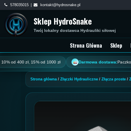
Skip
578035015
kontakt@hydrosnake.pl
to
Sklep HydroSnake
content
Twój lokalny dostawca Hydrauliki siłowej
Strona Główna
Sklep
d 400 zł, 15% od 1000 zł
Darmowa dostawa:
Paczkomat od 
Strona główna
/
Złączki Hydrauliczne
/
Złącza proste
/