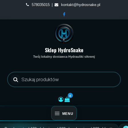
Skip
578035015
kontakt@hydrosnake.pl
to
content
Sklep HydroSnake
Twój lokalny dostawca Hydrauliki siłowej
Wyszukiwarka
produktów
0
MENU