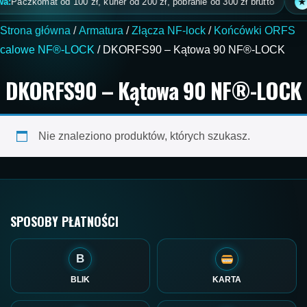
:
Paczkomat od 100 zł, kurier od 200 zł, pobranie od 300 zł brutto
S
★
Strona główna
/
Armatura
/
Złącza NF-lock
/
Końcówki ORFS
calowe NF®-LOCK
/ DKORFS90 – Kątowa 90 NF®-LOCK
DKORFS90 – Kątowa 90 NF®-LOCK
Nie znaleziono produktów, których szukasz.
SPOSOBY PŁATNOŚCI
B
BLIK
KARTA