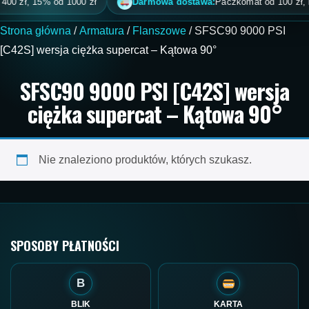
0 zł, 15% od 1000 zł
Darmowa dostawa:
Paczkomat od 100 zł, kur
Strona główna
/
Armatura
/
Flanszowe
/ SFSC90 9000 PSI
[C42S] wersja ciężka supercat – Kątowa 90°
SFSC90 9000 PSI [C42S] wersja
ciężka supercat – Kątowa 90°
Nie znaleziono produktów, których szukasz.
SPOSOBY PŁATNOŚCI
B
BLIK
KARTA