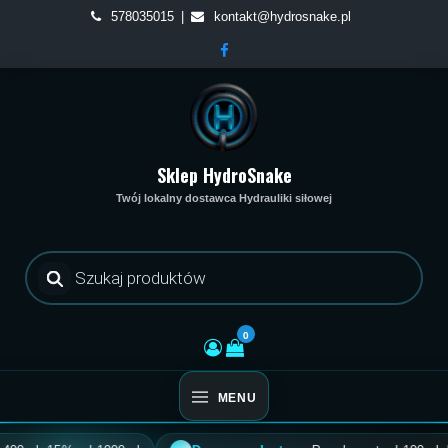
Skip
578035015
kontakt@hydrosnake.pl
to
content
Sklep HydroSnake
Twój lokalny dostawca Hydrauliki siłowej
Wyszukiwarka
produktów
0
MENU