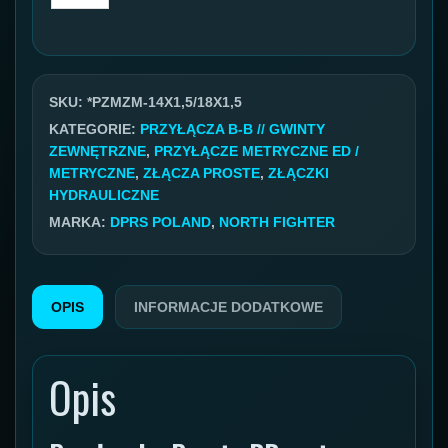
Przyłącze
metryczne
GZ/GZ
14x1,5
SKU:
*PZMZM-14X1,5/18X1,5
08L/18x1,5
KATEGORIE:
PRZYŁĄCZA B-B // GWINTY
ZEWNĘTRZNE
,
PRZYŁĄCZE METRYCZNE ED /
10L
METRYCZNE
,
ZŁĄCZA PROSTE
,
ZŁĄCZKI
HYDRAULICZNE
MARKA:
DPRS POLAND
,
NORTH FIGHTER
OPIS
INFORMACJE DODATKOWE
Opis