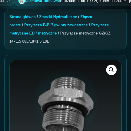
ł
Darmowa dostawa:
Paczkomat od 100 zł, kurier od 200 zł, pobran
Strona główna
/
Złączki Hydrauliczne
/
Złącza
proste
/
Przyłącza B-B // gwinty zewnętrzne
/
Przyłącze
metryczne ED / metryczne
/ Przyłącze metryczne GZ/GZ
14×1,5 08L/18×1,5 10L