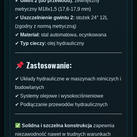
✔
Gwint 2 (do przewodu):
zewnętrzny
metryczny M18x1,5 (17,6-17,9 mm)
✔
Uszczelnienie gwintu 2:
stożek 24° 12L
(zgodny z normą metryczną)
✔
Materiał:
stal automatowa, ocynkowana
✔
Typ cieczy:
olej hydrauliczny
Zastosowanie:
✔ Układy hydrauliczne w maszynach rolniczych i
budowlanych
✔ Systemy olejowe i wysokociśnieniowe
✔ Podłączanie przewodów hydraulicznych
Solidna i szczelna konstrukcja
zapewnia
niezawodność nawet w trudnych warunkach