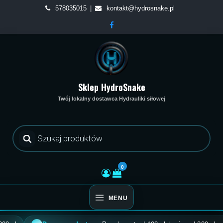
Skip
578035015
kontakt@hydrosnake.pl
to
content
Sklep HydroSnake
Twój lokalny dostawca Hydrauliki siłowej
Wyszukiwarka
produktów
0
MENU