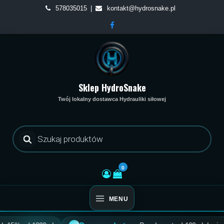
Skip
578035015
kontakt@hydrosnake.pl
to
content
Sklep HydroSnake
Twój lokalny dostawca Hydrauliki siłowej
Wyszukiwarka
produktów
0
MENU