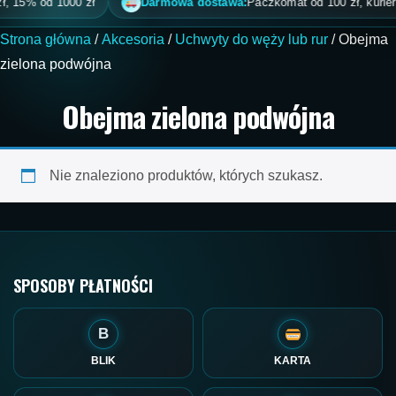
, 15% od 1000 zł
Darmowa dostawa:
Paczkomat od 100 zł, kurier od
Strona główna
/
Akcesoria
/
Uchwyty do węży lub rur
/ Obejma
zielona podwójna
Obejma zielona podwójna
Nie znaleziono produktów, których szukasz.
SPOSOBY PŁATNOŚCI
B
BLIK
KARTA