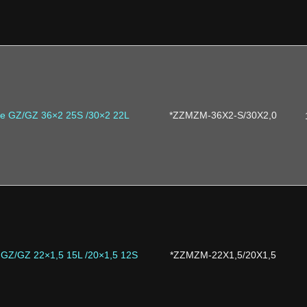
ne GZ/GZ 36×2 25S /30×2 22L
*ZZMZM-36X2-S/30X2,0
 GZ/GZ 22×1,5 15L /20×1,5 12S
*ZZMZM-22X1,5/20X1,5