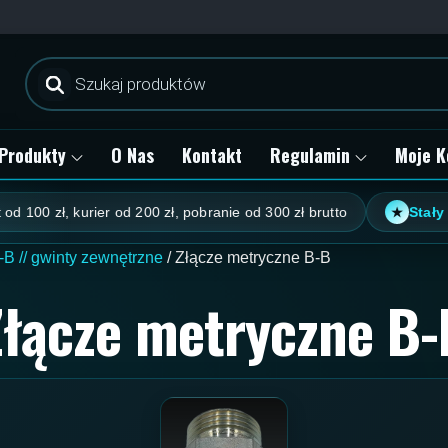
Wyszukiwarka
produktów
Produkty
O Nas
Kontakt
Regulamin
Moje K
, kurier od 200 zł, pobranie od 300 zł brutto
Stały rabat kl
★
-B // gwinty zewnętrzne
/ Złącze metryczne B-B
Złącze metryczne B-