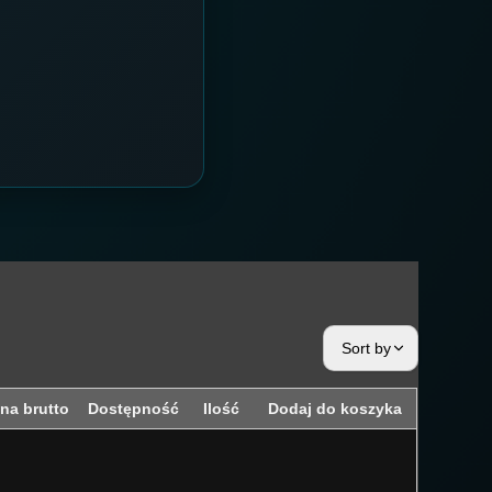
Sort by
Sortuj według popularności
na brutto
Dostępność
Ilość
Dodaj do koszyka
Sortuj według rankingu
Sortuj od ceny niskiej do wysokiej