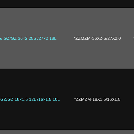
ne GZ/GZ 36×2 25S /27×2 18L
*ZZMZM-36X2-S/27X2,0
 GZ/GZ 18×1,5 12L /16×1,5 10L
*ZZMZM-18X1,5/16X1,5