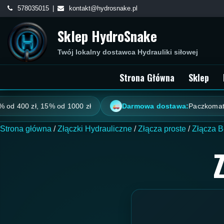
Skip
578035015
kontakt@hydrosnake.pl
to
Sklep HydroSnake
content
Twój lokalny dostawca Hydrauliki siłowej
Strona Główna
Sklep
zł, 15% od 1000 zł
Darmowa dostawa:
Paczkomat od 100 zł
Strona główna
/
Złączki Hydrauliczne
/
Złącza proste
/
Złącza B