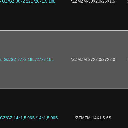
e GZ/GZ 30×2 22L /26×1,5 18L
*ZZMZM-30X2,0/26X1,5
ne GZ/GZ 27×2 18L /27×2 18L
*ZZMZM-27X2,0/27X2,0
 GZ/GZ 14×1,5 06S /14×1,5 06S
*ZZMZM-14X1,5-6S