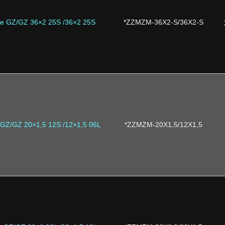
ne GZ/GZ 36×2 25S /36×2 25S
*ZZMZM-36X2-S/36X2-S
 GZ/GZ 20×1,5 12S /12×1,5 06L
*ZZMZM-20X1,5/12X1,5