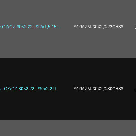
e GZ/GZ 30×2 22L /22×1,5 15L
*ZZMZM-30X2,0/22CH36
ne GZ/GZ 30×2 22L /30×2 22L
*ZZMZM-30X2,0/30CH36