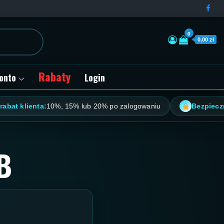
0
0,00 zł
Rabaty
onto
Login
ienta:
10%, 15% lub 20% po zalogowaniu
Bezpieczne płatn
B