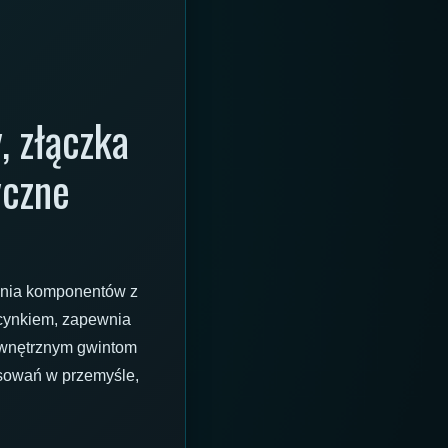
, złączka
yczne
enia komponentów z
ocynkiem, zapewnia
ewnętrznym gwintom
osowań w przemyśle,