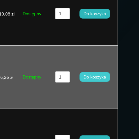
Sortuj od ceny wysokiej do niskiej
Dostępny
Do koszyka
19,08
zł
Sortuj od najnowszych
Sortuj po nazwie A - Z
Sortuj po nazwie Z - A
Sort by
Dostępny
Do koszyka
6,26
zł