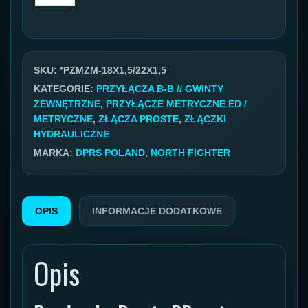
Przyłącze
metryczne
GZ/GZ
18x1,5
SKU:
*PZMZM-18X1,5/22X1,5
12L/22x1,5
KATEGORIE:
PRZYŁĄCZA B-B // GWINTY
ZEWNĘTRZNE
,
PRZYŁĄCZE METRYCZNE ED /
15L
METRYCZNE
,
ZŁĄCZA PROSTE
,
ZŁĄCZKI
HYDRAULICZNE
MARKA:
DPRS POLAND
,
NORTH FIGHTER
OPIS
INFORMACJE DODATKOWE
Opis