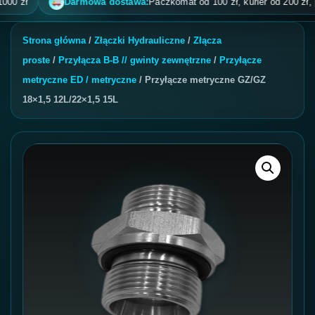
zł
Darmowa dostawa:
Paczkomat od 100 zł, kurier od 200 zł, pobra
Strona główna
/
Złączki Hydrauliczne
/
Złącza
proste
/
Przyłącza B-B // gwinty zewnętrzne
/
Przyłącze
metryczne ED / metryczne
/ Przyłącze metryczne GZ/GZ
18×1,5 12L/22×1,5 15L