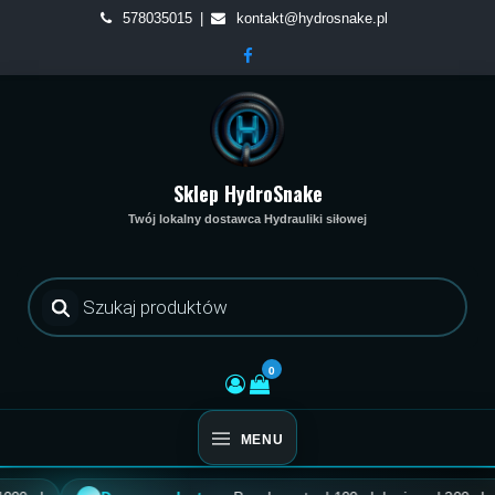
Skip
578035015
kontakt@hydrosnake.pl
to
content
Sklep HydroSnake
Twój lokalny dostawca Hydrauliki siłowej
Wyszukiwarka
produktów
0
MENU