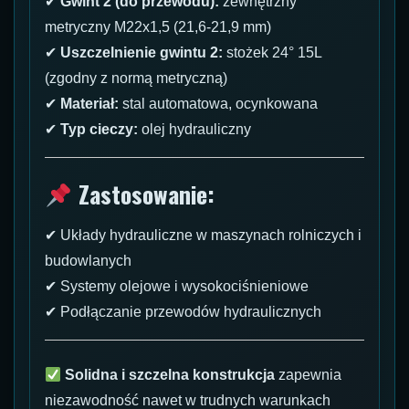
✔
Gwint 2 (do przewodu):
zewnętrzny
metryczny M22x1,5 (21,6-21,9 mm)
✔
Uszczelnienie gwintu 2:
stożek 24° 15L
(zgodny z normą metryczną)
✔
Materiał:
stal automatowa, ocynkowana
✔
Typ cieczy:
olej hydrauliczny
Zastosowanie:
✔ Układy hydrauliczne w maszynach rolniczych i
budowlanych
✔ Systemy olejowe i wysokociśnieniowe
✔ Podłączanie przewodów hydraulicznych
Solidna i szczelna konstrukcja
zapewnia
niezawodność nawet w trudnych warunkach