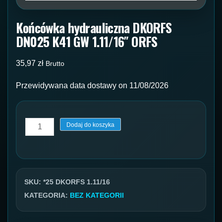
Końcówka hydrauliczna DKORFS
DN025 K41 GW 1.11/16″ ORFS
35,97
zł
Brutto
Przewidywana data dostawy on 11/08/2026
ilość
Dodaj do koszyka
Końcówka
hydrauliczna
DKORFS
DN025
SKU:
*25 DKORFS 1.11/16
K41
KATEGORIA:
BEZ KATEGORII
GW
1.11/16"