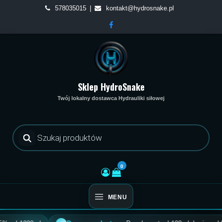
Skip
578035015
kontakt@hydrosnake.pl
to
content
Sklep HydroSnake
Twój lokalny dostawca Hydrauliki siłowej
Wyszukiwarka
produktów
0
MENU