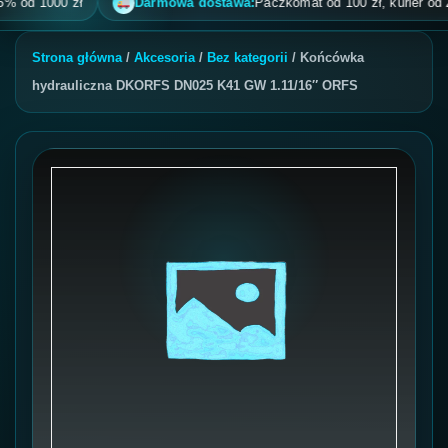
od 1000 zł
Darmowa dostawa:
Paczkomat od 100 zł, kurier od 200 z
Strona główna
/
Akcesoria
/
Bez kategorii
/ Końcówka
hydrauliczna DKORFS DN025 K41 GW 1.11/16″ ORFS