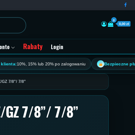
0
0,00 zł
Rabaty
onto
Login
a:
10%, 15% lub 20% po zalogowaniu
Bezpieczne płatnośc
/GZ 7/8”/ 7/8”
/GZ 7/8”/ 7/8”