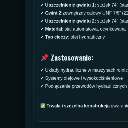
✔
Uszczelnienie gwintu 1:
stożek 74° (st
✔
Gwint 2:
zewnętrzny calowy UNF 7/8” (2
✔
Uszczelnienie gwintu 2:
stożek 74° (st
✔
Materiał:
stal automatowa, ocynkowana
✔
Typ cieczy:
olej hydrauliczny
Zastosowanie:
✔ Układy hydrauliczne w maszynach rolni
✔ Systemy olejowe i wysokociśnieniowe
✔ Podłączanie przewodów hydraulicznych
Trwała i szczelna konstrukcja
gwarant