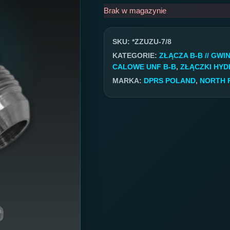
Brak w magazynie
SKU:
*ZZUZU-7/8
KATEGORIE:
ZŁĄCZA B-B // GW
CALOWE UNF B-B
,
ZŁĄCZKI HYD
MARKA:
DPRS POLAND
,
NORTH 