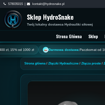
Skip
578035015
kontakt@hydrosnake.pl
to
Sklep HydroSnake
content
Twój lokalny dostawca Hydrauliki siłowej
Strona Główna
Sklep
 15% od 1000 zł
Darmowa dostawa:
Paczkomat od 100 zł, ku
Strona główna
/
Złączki Hydrauliczne
/
Złącza proste
/