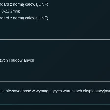
andard z normą calową UNF)
2,0-22,2mm)
andard z normą calową UNF)
czych i budowlanych
uje niezawodność w wymagających warunkach eksploatacyjny