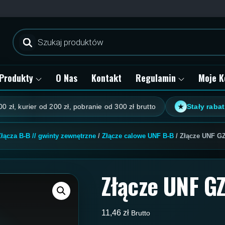
Wyszukiwarka
produktów
Produkty
O Nas
Kontakt
Regulamin
Moje K
rier od 200 zł, pobranie od 300 zł brutto
Stały rabat klient
★
Złącza B-B // gwinty zewnętrzne
/
Złącze calowe UNF B-B
/ Złącze UNF GZ
Złącze UNF GZ
11,46
zł
Brutto