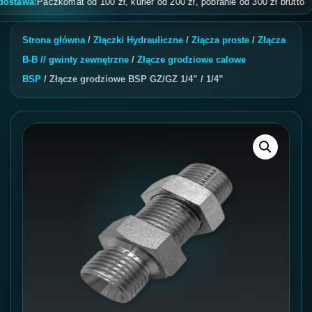
wa:
Paczkomat od 100 zł, kurier od 200 zł, pobranie od 300 zł brutto
Strona główna
/
Złączki Hydrauliczne
/
Złącza proste
/
Złącza
B-B // gwinty zewnętrzne
/
Złącze grodziowe calowe
BSP
/ Złącze grodziowe BSP GZ/GZ 1/4” / 1/4”