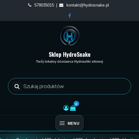
Skip
578035015
kontakt@hydrosnake.pl
to
content
Sklep HydroSnake
Twój lokalny dostawca Hydrauliki siłowej
Wyszukiwarka
produktów
0
MENU