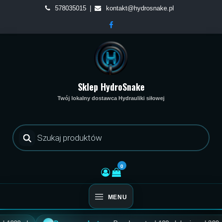
Skip
578035015
kontakt@hydrosnake.pl
to
content
Sklep HydroSnake
Twój lokalny dostawca Hydrauliki siłowej
Wyszukiwarka
produktów
0
MENU