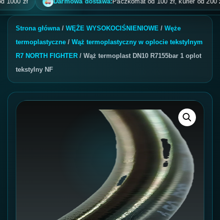
00 zł
Darmowa dostawa:
Paczkomat od 100 zł, kurier od 200 zł, po
Strona główna
/
WĘŻE WYSOKOCIŚNIENIOWE
/
Węże
termoplastyczne
/
Wąż termoplastyczny w oplocie tekstylnym
R7 NORTH FIGHTER
/ Wąż termoplast DN10 R7155bar 1 oplot
tekstylny NF