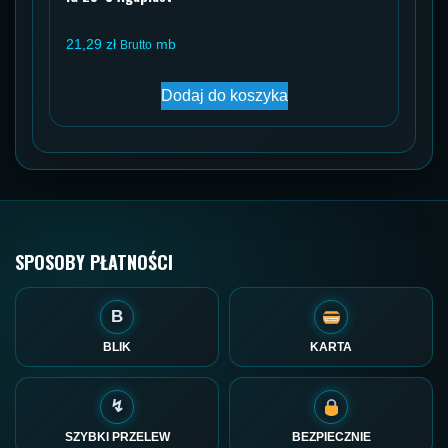
21,29
zł
mb
Brutto
Dodaj do koszyka
SPOSOBY PŁATNOŚCI
B
BLIK
KARTA
↯
SZYBKI PRZELEW
BEZPIECZNIE