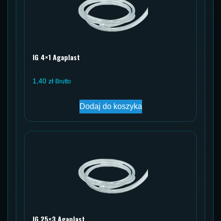
IG 4×1 Agaplast
1,40
zł
Brutto
Dodaj do koszyka
IG 25×3 Agaplast