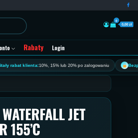
0
0,00 zł
Rabaty
onto
Login
 rabat klienta:
10%, 15% lub 20% po zalogowaniu
Bezpiecz
 WATERFALL JET
R 155’C