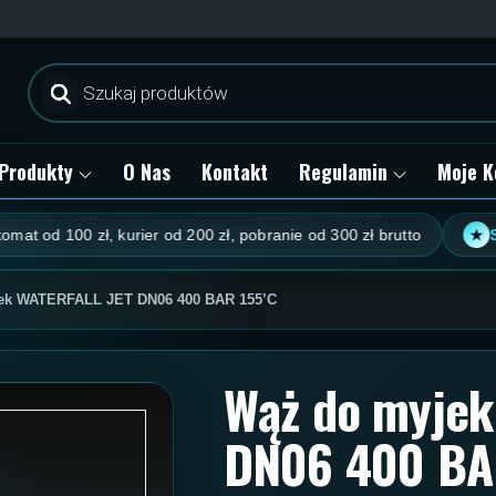
Wyszukiwarka
produktów
Produkty
O Nas
Kontakt
Regulamin
Moje K
od 100 zł, kurier od 200 zł, pobranie od 300 zł brutto
Stały
★
ek WATERFALL JET DN06 400 BAR 155’C
Wąż do myjek
DN06 400 BA