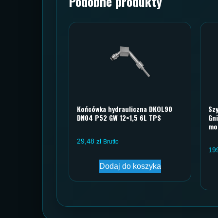
Podobne produkty
Końcówka hydrauliczna DKOL90
Sz
DN04 P52 GW 12×1,5 6L TPS
Gn
mo
29,48
zł
Brutto
19
Dodaj do koszyka