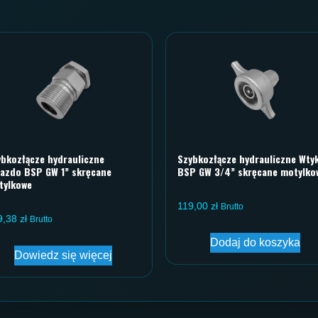
ybkozłącze hydrauliczne
Szybkozłącze hydrauliczne Wty
iazdo BSP GW 1” skręcane
BSP GW 3/4” skręcane motylko
tylkowe
119,00
zł
Brutto
9,38
zł
Brutto
Dodaj do koszyka
Dowiedz się więcej