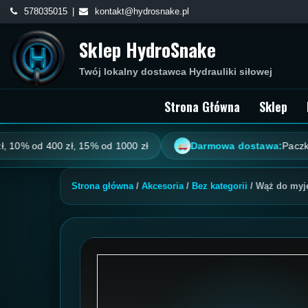
Skip
578035015
kontakt@hydrosnake.pl
to
Sklep HydroSnake
content
Twój lokalny dostawca Hydrauliki siłowej
Strona Główna
Sklep
% od 400 zł, 15% od 1000 zł
Darmowa dostawa:
Paczkomat 
Strona główna
/
Akcesoria
/
Bez kategorii
/ Wąż do myj