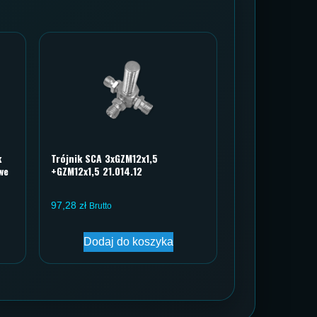
k
Trójnik SCA 3xGZM12x1,5
we
+GZM12x1,5 21.014.12
97,28
zł
Brutto
Dodaj do koszyka