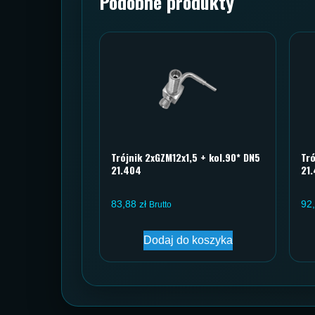
Podobne produkty
Trójnik 2xGZM12x1,5 + kol.90* DN5
Tró
21.404
21
83,88
zł
92
Brutto
Dodaj do koszyka