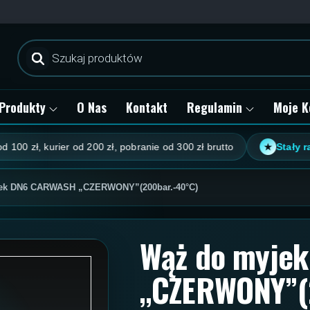
Wyszukiwarka
produktów
Produkty
O Nas
Kontakt
Regulamin
Moje K
 zł, kurier od 200 zł, pobranie od 300 zł brutto
Stały rabat
★
ek DN6 CARWASH „CZERWONY”(200bar.-40°C)
Wąż do myje
„CZERWONY”(