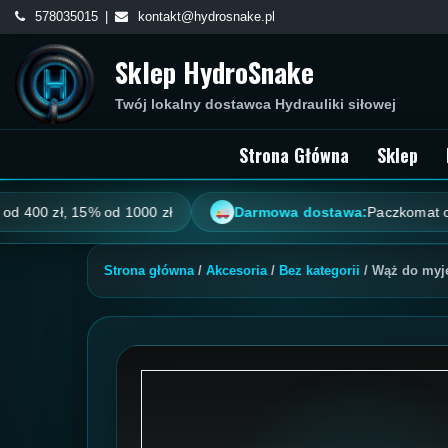
Skip
578035015
kontakt@hydrosnake.pl
to
Sklep HydroSnake
content
Twój lokalny dostawca Hydrauliki siłowej
Strona Główna
Sklep
00 zł, 15% od 1000 zł
Darmowa dostawa:
Paczkomat od 100
Strona główna
/
Akcesoria
/
Bez kategorii
/ Wąż do myj