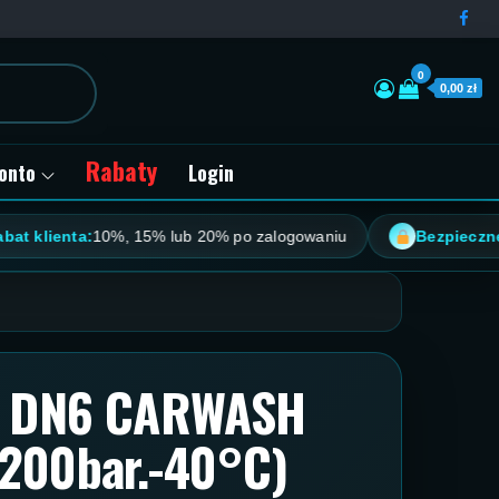
0
0,00 zł
Rabaty
onto
Login
 klienta:
10%, 15% lub 20% po zalogowaniu
Bezpieczne pła
k DN6 CARWASH
200bar.-40°C)