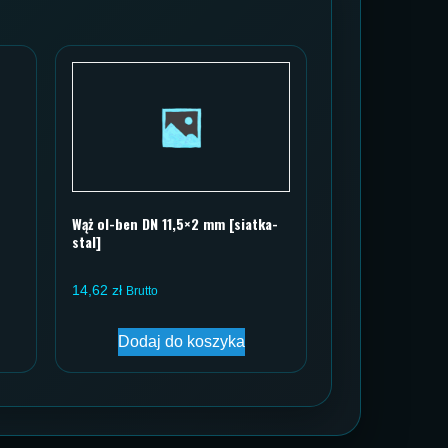
Wąż ol-ben DN 11,5×2 mm [siatka-
stal]
14,62
zł
Brutto
Dodaj do koszyka