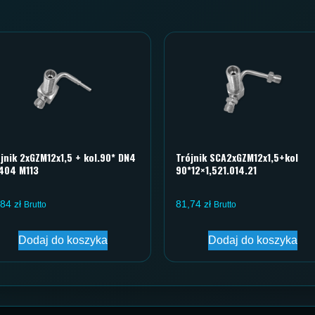
jnik 2xGZM12x1,5 + kol.90* DN4
Trójnik SCA2xGZM12x1,5+kol
.404 M113
90*12×1,521.014.21
,84
zł
81,74
zł
Brutto
Brutto
Dodaj do koszyka
Dodaj do koszyka