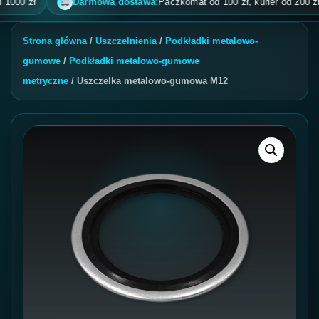
0 zł
Darmowa dostawa:
Paczkomat od 100 zł, kurier od 200 zł, pob
Strona główna
/
Uszczelnienia
/
Podkładki metalowo-
gumowe
/
Podkładki metalowo-gumowe
metryczne
/ Uszczelka metalowo-gumowa M12