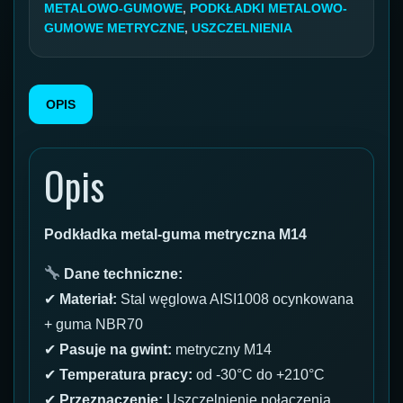
METALOWO-GUMOWE
,
PODKŁADKI METALOWO-
GUMOWE METRYCZNE
,
USZCZELNIENIA
OPIS
Opis
Podkładka metal-guma metryczna M14
Dane techniczne:
✔
Materiał:
Stal węglowa AISI1008 ocynkowana
+ guma NBR70
✔
Pasuje na gwint:
metryczny M14
✔
Temperatura pracy:
od -30°C do +210°C
✔
Przeznaczenie:
Uszczelnienie połączenia