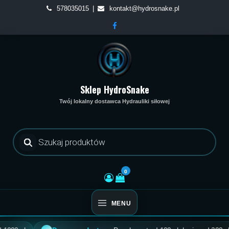
Skip
578035015
kontakt@hydrosnake.pl
to
content
Sklep HydroSnake
Twój lokalny dostawca Hydrauliki siłowej
Wyszukiwarka
produktów
0
MENU