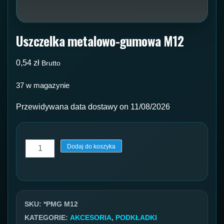
Uszczelka metalowo-gumowa M12
0,54
zł
Brutto
37 w magazynie
Przewidywana data dostawy on 11/08/2026
ilość
Dodaj do koszyka
Uszczelka
metalowo-
gumowa
M12
SKU:
*PMG M12
KATEGORIE:
AKCESORIA
,
PODKŁADKI