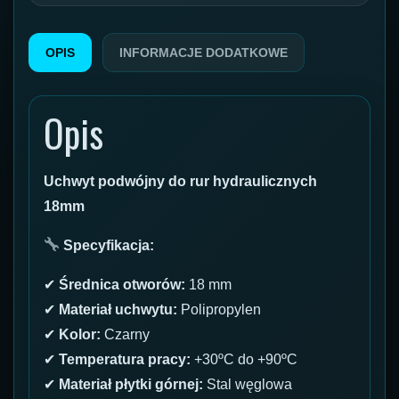
OPIS
INFORMACJE DODATKOWE
Opis
Uchwyt podwójny do rur hydraulicznych
18mm
Specyfikacja:
✔
Średnica otworów:
18 mm
✔
Materiał uchwytu:
Polipropylen
✔
Kolor:
Czarny
✔
Temperatura pracy:
+30ºC do +90ºC
✔
Materiał płytki górnej:
Stal węglowa