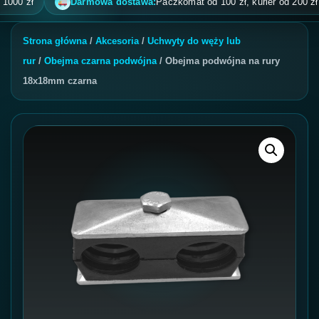
0 zł
Darmowa dostawa:
Paczkomat od 100 zł, kurier od 200 zł, pob
Strona główna
/
Akcesoria
/
Uchwyty do węży lub
rur
/
Obejma czarna podwójna
/ Obejma podwójna na rury
18x18mm czarna