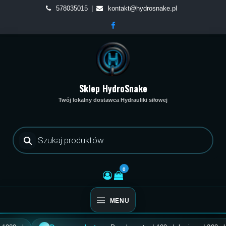
Skip
578035015
kontakt@hydrosnake.pl
to
content
Sklep HydroSnake
Twój lokalny dostawca Hydrauliki siłowej
Wyszukiwarka
produktów
0
MENU