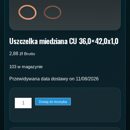
Uszczelka miedziana CU 36,0×42,0x1,0
2,88
zł
Brutto
103 w magazynie
Przewidywana data dostawy on 11/08/2026
ilość
Dodaj do koszyka
Uszczelka
miedziana
CU