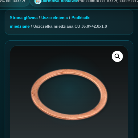
d 1000 zł
Darmowa dostawa:
Paczkomat od 100 zł, kurier od 200 zł
Strona główna
/
Uszczelnienia
/
Podkładki
miedziane
/ Uszczelka miedziana CU 36,0×42,0x1,0