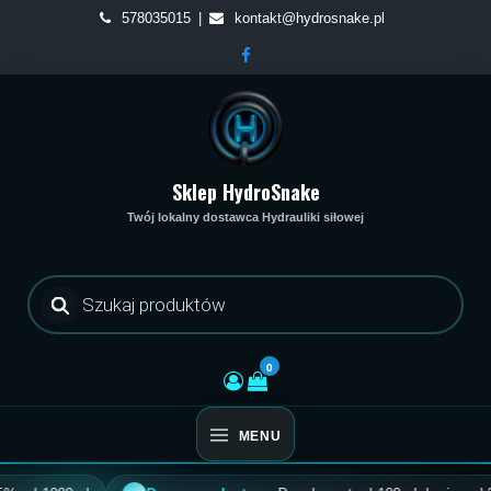
Skip
578035015
kontakt@hydrosnake.pl
to
content
Sklep HydroSnake
Twój lokalny dostawca Hydrauliki siłowej
Wyszukiwarka
produktów
0
MENU