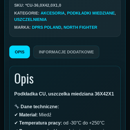
36,0x42,0x1,0
SKU:
*CU-36,0X42,0X1,0
KATEGORIE:
AKCESORIA
,
PODKŁADKI MIEDZIANE
,
USZCZELNIENIA
MARKA:
DPRS POLAND
,
NORTH FIGHTER
OPIS
INFORMACJE DODATKOWE
Opis
Podkładka CU, uszczelka miedziana 36X42X1
Dane techniczne:
✔
Materiał:
Miedź
✔
Temperatura pracy:
od -30°C do +250°C