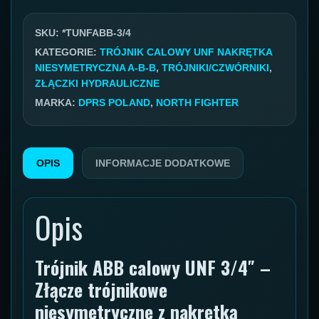
GW/GZ/GZ
3/4''
SKU:
*TUNFABB-3/4
KATEGORIE:
TRÓJNIK CALOWY UNF NAKRĘTKA
NIESYMETRYCZNA A-B-B
,
TRÓJNIKI/CZWÓRNIKI
,
ZŁĄCZKI HYDRAULICZNE
MARKA:
DPRS POLAND
,
NORTH FIGHTER
OPIS
INFORMACJE DODATKOWE
Opis
Trójnik ABB calowy UNF 3/4″ –
Złącze trójnikowe
niesymetryczne z nakrętką