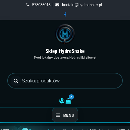
Skip
578035015
kontakt@hydrosnake.pl
to
content
Sklep HydroSnake
Twój lokalny dostawca Hydrauliki siłowej
Wyszukiwarka
produktów
0
MENU