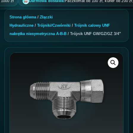
 zł
Darmowa dostawa:
Paczkomat od 100 zł, kurier od 200 zł, pobr
Strona główna
/
Złączki
Hydrauliczne
/
Trójniki/Czwórniki
/
Trójnik calowy UNF
nakrętka niesymetryczna A-B-B
/ Trójnik UNF GW/GZ/GZ 3/4”