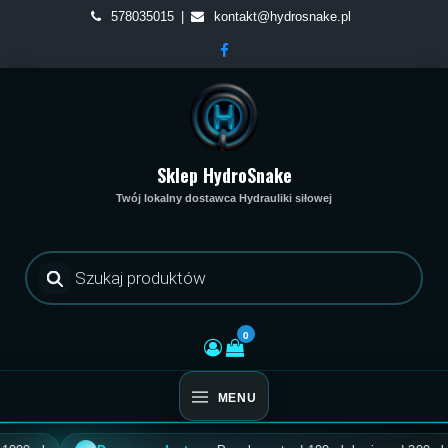
Skip
578035015
kontakt@hydrosnake.pl
to
content
Sklep HydroSnake
Twój lokalny dostawca Hydrauliki siłowej
Wyszukiwarka
produktów
0
MENU