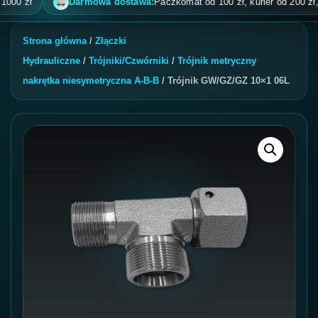
 zł
Darmowa dostawa:
Paczkomat od 100 zł, kurier od 200 zł, pobr
Strona główna
/
Złączki
Hydrauliczne
/
Trójniki/Czwórniki
/
Trójnik metryczny
nakrętka niesymetryczna A-B-B
/ Trójnik GW/GZ/GZ 10×1 06L