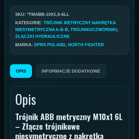
10x1
06L
SKU:
*TMABB-10X1,0-6LL
KATEGORIE:
TRÓJNIK METRYCZNY NAKRĘTKA
NIESYMETRYCZNA A-B-B
,
TRÓJNIKI/CZWÓRNIKI
,
ZŁĄCZKI HYDRAULICZNE
MARKA:
DPRS POLAND
,
NORTH FIGHTER
OPIS
INFORMACJE DODATKOWE
Opis
Trójnik ABB metryczny M10x1 6L
– Złącze trójnikowe
niesymetryczne z nakrętką