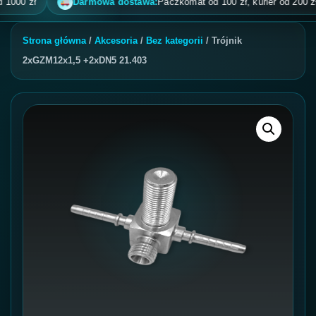
0 zł
Darmowa dostawa:
Paczkomat od 100 zł, kurier od 200 zł, pob
Strona główna
/
Akcesoria
/
Bez kategorii
/ Trójnik
2xGZM12x1,5 +2xDN5 21.403