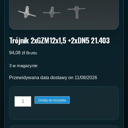
Trójnik 2xGZM12x1,5 +2xDN5 21.403
94,08
zł
Brutto
3 w magazynie
Przewidywana data dostawy on 11/08/2026
ilość
Dodaj do koszyka
Trójnik
2xGZM12x1,5
+2xDN5