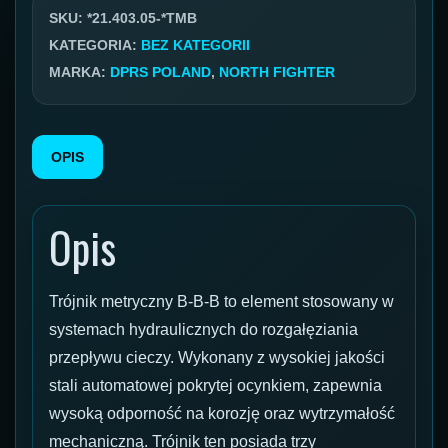
21.403
SKU:
*21.403.05-*TMB
KATEGORIA:
BEZ KATEGORII
MARKA:
DPRS POLAND
,
NORTH FIGHTER
OPIS
Opis
Trójnik metryczny B-B-B to element stosowany w
systemach hydraulicznych do rozgałęziania
przepływu cieczy. Wykonany z wysokiej jakości
stali automatowej pokrytej ocynkiem, zapewnia
wysoką odporność na korozję oraz wytrzymałość
mechaniczną. Trójnik ten posiada trzy