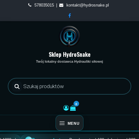
Skip
578035015
kontakt@hydrosnake.pl
to
content
Sklep HydroSnake
Twój lokalny dostawca Hydrauliki siłowej
Wyszukiwarka
produktów
0
MENU