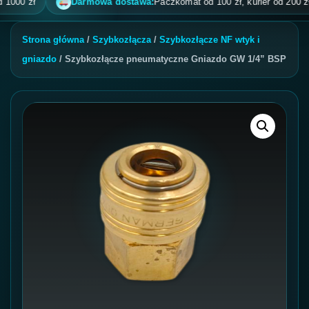
0 zł
Darmowa dostawa:
Paczkomat od 100 zł, kurier od 200 zł, pob
Strona główna
/
Szybkozłącza
/
Szybkozłącze NF wtyk i
gniazdo
/ Szybkozłącze pneumatyczne Gniazdo GW 1/4” BSP