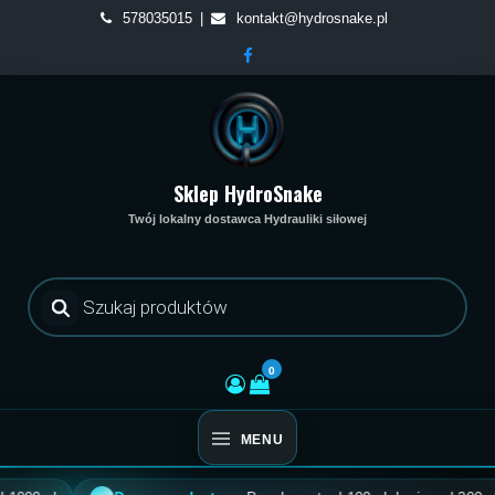
Skip
578035015
kontakt@hydrosnake.pl
to
content
Sklep HydroSnake
Twój lokalny dostawca Hydrauliki siłowej
Wyszukiwarka
produktów
0
MENU