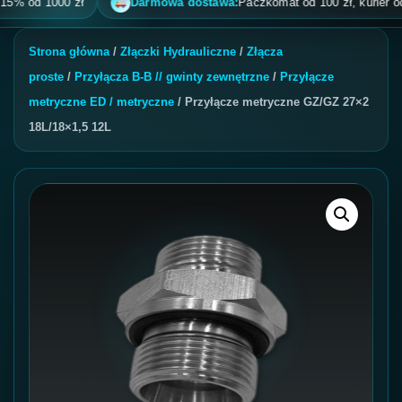
od 1000 zł
Darmowa dostawa:
Paczkomat od 100 zł, kurier od 200 z
Strona główna
/
Złączki Hydrauliczne
/
Złącza
proste
/
Przyłącza B-B // gwinty zewnętrzne
/
Przyłącze
metryczne ED / metryczne
/ Przyłącze metryczne GZ/GZ 27×2
18L/18×1,5 12L