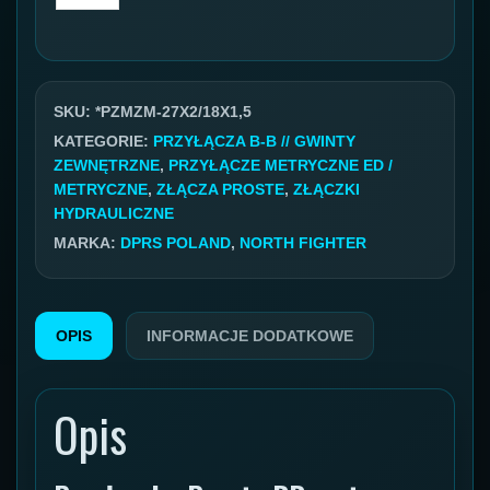
Przyłącze
metryczne
GZ/GZ
27x2
SKU:
*PZMZM-27X2/18X1,5
18L/18x1,5
KATEGORIE:
PRZYŁĄCZA B-B // GWINTY
ZEWNĘTRZNE
,
PRZYŁĄCZE METRYCZNE ED /
12L
METRYCZNE
,
ZŁĄCZA PROSTE
,
ZŁĄCZKI
HYDRAULICZNE
MARKA:
DPRS POLAND
,
NORTH FIGHTER
OPIS
INFORMACJE DODATKOWE
Opis