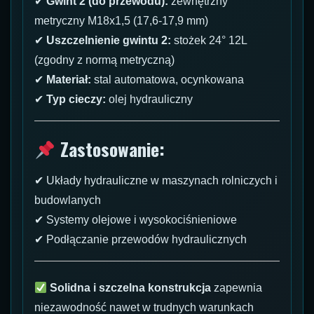
✔
Gwint 2 (do przewodu):
zewnętrzny
metryczny M18x1,5 (17,6-17,9 mm)
✔
Uszczelnienie gwintu 2:
stożek 24° 12L
(zgodny z normą metryczną)
✔
Materiał:
stal automatowa, ocynkowana
✔
Typ cieczy:
olej hydrauliczny
Zastosowanie:
✔ Układy hydrauliczne w maszynach rolniczych i
budowlanych
✔ Systemy olejowe i wysokociśnieniowe
✔ Podłączanie przewodów hydraulicznych
Solidna i szczelna konstrukcja
zapewnia
niezawodność nawet w trudnych warunkach