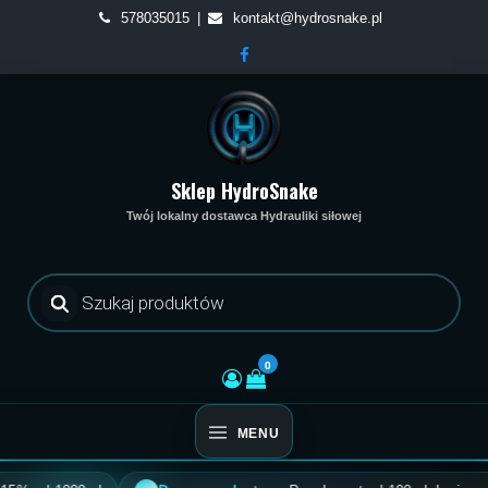
Skip
578035015
kontakt@hydrosnake.pl
to
content
Sklep HydroSnake
Twój lokalny dostawca Hydrauliki siłowej
Wyszukiwarka
produktów
0
MENU