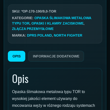
TOR
170-
SKU:
*OP-170-190/9,0-TOR
190mm
KATEGORIE:
OPASKA ŚLIMAKOWA METALOWA
TYPU TOR
,
OPASKI I KLAMRY ZACISKOWE
,
ZŁĄCZA PRZEMYSŁOWE
MARKA:
DPRS POLAND
,
NORTH FIGHTER
OPIS
INFORMACJE DODATKOWE
Opis
Opaska ślimakowa metalowa typu TOR to
wysokiej jakości element używany do
mocowania węży w różnego rodzaju systemach