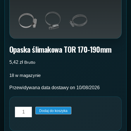
Opaska ślimakowa TOR 170-190mm
5,42
zł
Brutto
18 w magazynie
Przewidywana data dostawy on 10/08/2026
ilość
Dodaj do koszyka
Opaska
ślimakowa