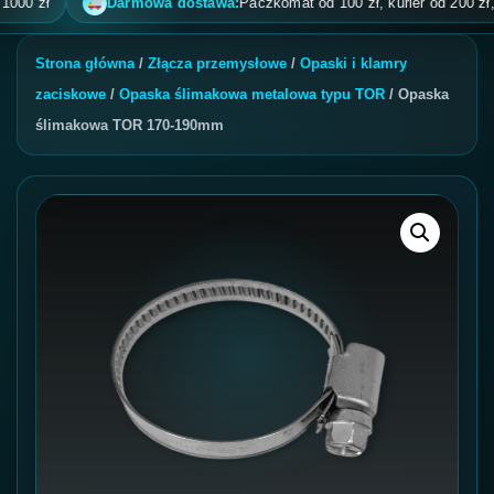
 zł
Darmowa dostawa:
Paczkomat od 100 zł, kurier od 200 zł, pobr
Strona główna
/
Złącza przemysłowe
/
Opaski i klamry
zaciskowe
/
Opaska ślimakowa metalowa typu TOR
/ Opaska
ślimakowa TOR 170-190mm