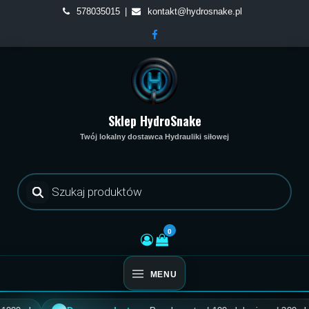
Skip
578035015
kontakt@hydrosnake.pl
to
content
Sklep HydroSnake
Twój lokalny dostawca Hydrauliki siłowej
Wyszukiwarka
produktów
0
MENU