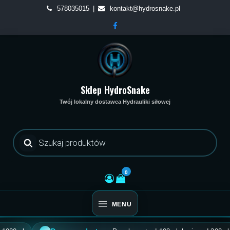
Skip
578035015
kontakt@hydrosnake.pl
to
content
Sklep HydroSnake
Twój lokalny dostawca Hydrauliki siłowej
Wyszukiwarka
produktów
0
MENU