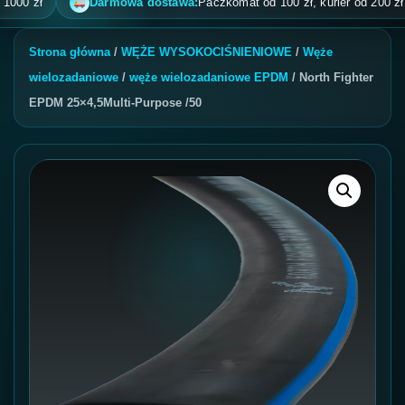
0 zł
Darmowa dostawa:
Paczkomat od 100 zł, kurier od 200 zł, po
Strona główna
/
WĘŻE WYSOKOCIŚNIENIOWE
/
Węże
wielozadaniowe
/
węże wielozadaniowe EPDM
/ North Fighter
EPDM 25×4,5Multi-Purpose /50