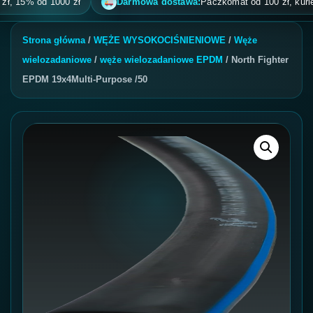
 15% od 1000 zł
Darmowa dostawa:
Paczkomat od 100 zł, kurier od
Strona główna
/
WĘŻE WYSOKOCIŚNIENIOWE
/
Węże
wielozadaniowe
/
węże wielozadaniowe EPDM
/ North Fighter
EPDM 19x4Multi-Purpose /50