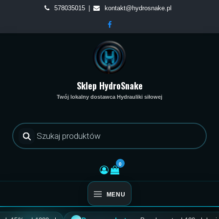
Skip
578035015
kontakt@hydrosnake.pl
to
content
Sklep HydroSnake
Twój lokalny dostawca Hydrauliki siłowej
Wyszukiwarka
produktów
0
MENU