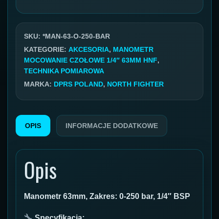
czołowy
1/4''
63mm
SKU:
*MAN-63-O-250-BAR
zakres
KATEGORIE:
AKCESORIA
,
MANOMETR
MOCOWANIE CZOŁOWE 1/4″ 63MM HNF
,
0-
TECHNIKA POMIAROWA
250bar
MARKA:
DPRS POLAND
,
NORTH FIGHTER
OPIS
INFORMACJE DODATKOWE
Opis
Manometr 63mm, Zakres: 0-250 bar, 1/4″ BSP
Specyfikacja: