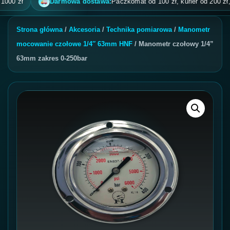
 zł
Darmowa dostawa:
Paczkomat od 100 zł, kurier od 200 zł, pobr
Strona główna
/
Akcesoria
/
Technika pomiarowa
/
Manometr
mocowanie czołowe 1/4″ 63mm HNF
/ Manometr czołowy 1/4”
63mm zakres 0-250bar