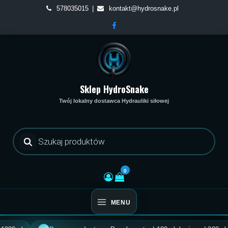
Skip
578035015
kontakt@hydrosnake.pl
to
content
Sklep HydroSnake
Twój lokalny dostawca Hydrauliki siłowej
Wyszukiwarka
produktów
0
MENU