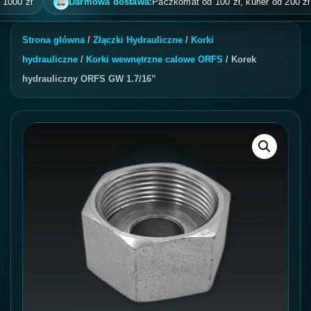
 zł
Darmowa dostawa:
Paczkomat od 100 zł, kurier od 200 zł, pobr
Strona główna
/
Złączki Hydrauliczne
/
Korki
hydrauliczne
/
Korki wewnętrzne calowe ORFS
/ Korek
hydrauliczny ORFS GW 1.7/16”