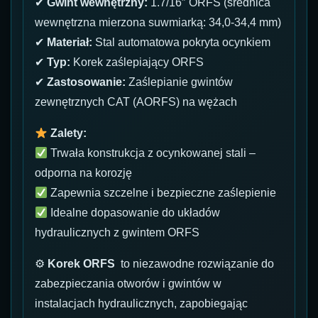
✔
Gwint wewnętrzny:
1.7/16″ ORFS (średnica
wewnętrzna mierzona suwmiarką: 34,0-34,4 mm)
✔
Materiał:
Stal automatowa pokryta ocynkiem
✔
Typ:
Korek zaślepiający ORFS
✔
Zastosowanie:
Zaślepianie gwintów
zewnętrznych CAT (AORFS) na wężach
Zalety:
Trwała konstrukcja z ocynkowanej stali –
odporna na korozję
Zapewnia szczelne i bezpieczne zaślepienie
Idealne dopasowanie do układów
hydraulicznych z gwintem ORFS
⚙
Korek ORFS
to niezawodne rozwiązanie do
zabezpieczania otworów i gwintów w
instalacjach hydraulicznych, zapobiegając