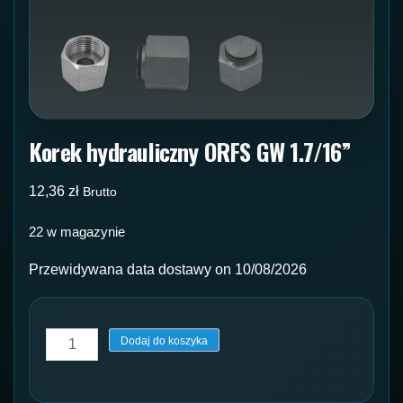
Korek hydrauliczny ORFS GW 1.7/16”
12,36
zł
Brutto
22 w magazynie
Przewidywana data dostawy on 10/08/2026
ilość
Dodaj do koszyka
Korek
hydrauliczny