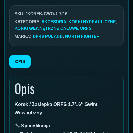
ORFS
GW
SKU:
*KOREK-GWO-1.7/16
1.7/16''
KATEGORIE:
AKCESORIA
,
KORKI HYDRAULICZNE
,
KORKI WEWNĘTRZNE CALOWE ORFS
MARKA:
DPRS POLAND
,
NORTH FIGHTER
OPIS
Opis
Korek / Zaślepka ORFS 1.7/16″ Gwint
Wewnętrzny
Specyfikacja: