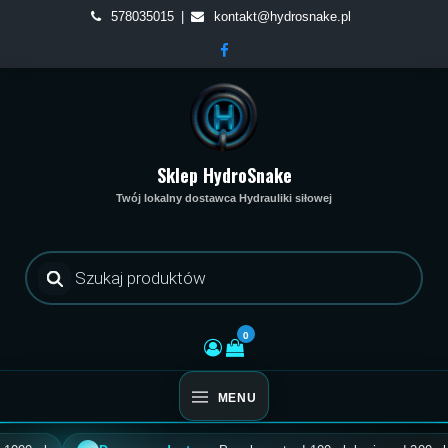
Skip
578035015
kontakt@hydrosnake.pl
to
content
Sklep HydroSnake
Twój lokalny dostawca Hydrauliki siłowej
Wyszukiwarka
produktów
0
MENU