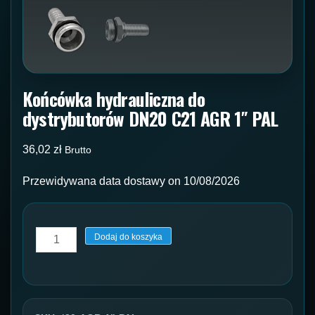
Końcówka hydrauliczna do
dystrybutorów DN20 C21 AGR 1″ PAL
36,02
zł
Brutto
Przewidywana data dostawy on 10/08/2026
ilość
Dodaj do koszyka
Końcówka
hydrauliczna
do
dystrybutorów