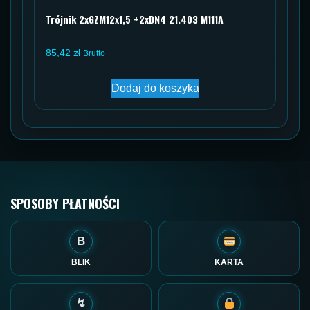
Trójnik 2xGZM12x1,5 +2xDN4 21.403 M111A
85,42
zł
Brutto
Dodaj do koszyka
SPOSOBY PŁATNOŚCI
B
BLIK
KARTA
↯