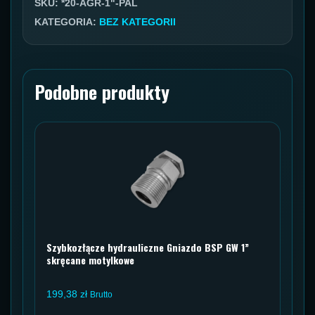
SKU:
*20-AGR-1"-PAL
DN20
KATEGORIA:
BEZ KATEGORII
C21
AGR
1"
Podobne produkty
PAL
Szybkozłącze hydrauliczne Gniazdo BSP GW 1”
skręcane motylkowe
199,38
zł
Brutto