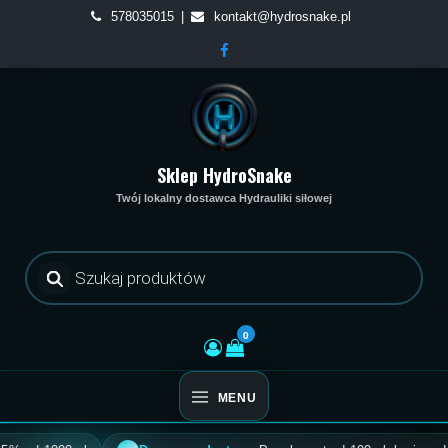
Skip
578035015
kontakt@hydrosnake.pl
to
content
Sklep HydroSnake
Twój lokalny dostawca Hydrauliki siłowej
Wyszukiwarka
produktów
0
MENU