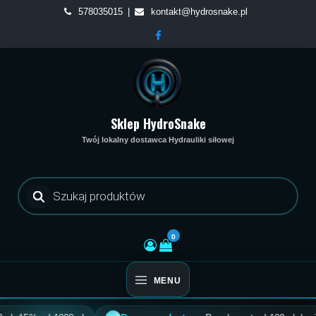
Skip
578035015
kontakt@hydrosnake.pl
to
content
Sklep HydroSnake
Twój lokalny dostawca Hydrauliki siłowej
Wyszukiwarka
produktów
0
MENU