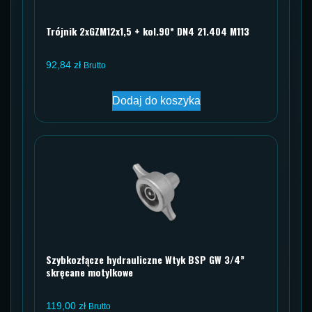
Trójnik 2xGZM12x1,5 + kol.90* DN4 21.404 M113
92,84
zł
Brutto
Dodaj do koszyka
Szybkozłącze hydrauliczne Wtyk BSP GW 3/4”
skręcane motylkowe
119,00
zł
Brutto