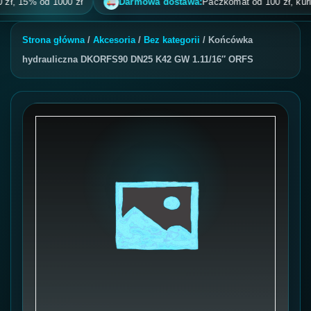
, 15% od 1000 zł
Darmowa dostawa:
Paczkomat od 100 zł, kurier od
Strona główna
/
Akcesoria
/
Bez kategorii
/ Końcówka
hydrauliczna DKORFS90 DN25 K42 GW 1.11/16″ ORFS