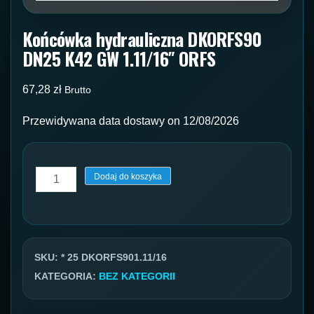
Końcówka hydrauliczna DKORFS90
DN25 K42 GW 1.11/16″ ORFS
67,28
zł
Brutto
Przewidywana data dostawy on 12/08/2026
ilość
Dodaj do koszyka
Końcówka
hydrauliczna
DKORFS90
DN25
SKU:
* 25 DKORFS901.11/16
K42
KATEGORIA:
BEZ KATEGORII
GW
1.11/16"