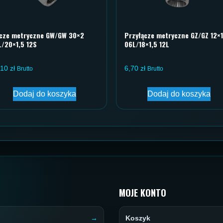
ącze metryczne GW/GW 30×2
Przyłącze metryczne GZ/GZ 12×1
L/20×1,5 12S
06L/18×1,5 12L
,10
zł
6,70
zł
Brutto
Brutto
Dodaj do koszyka
Dodaj do koszyka
MOJE KONTO
Koszyk