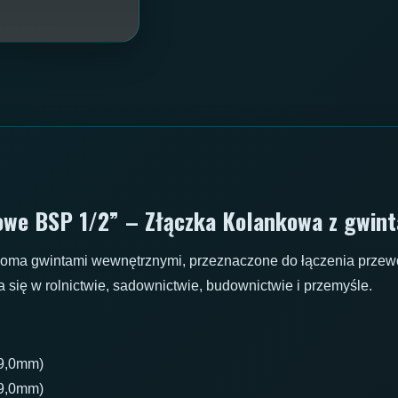
we BSP 1/2” – Złączka Kolankowa z gwin
woma gwintami wewnętrznymi, przeznaczone do łączenia prze
ię w rolnictwie, sadownictwie, budownictwie i przemyśle.
19,0mm)
19,0mm)