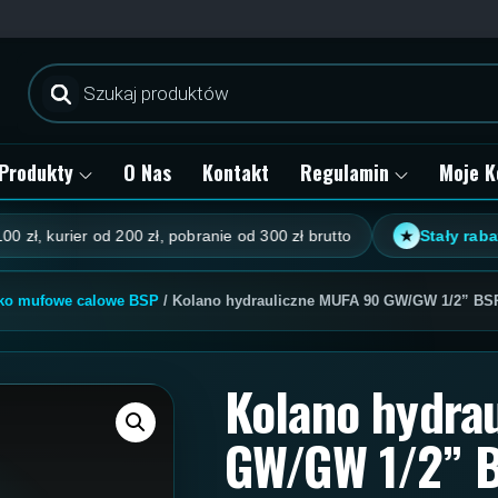
Wyszukiwarka
produktów
Produkty
O Nas
Kontakt
Regulamin
Moje K
urier od 200 zł, pobranie od 300 zł brutto
Stały rabat klien
★
ko mufowe calowe BSP
/ Kolano hydrauliczne MUFA 90 GW/GW 1/2” BS
Kolano hydra
GW/GW 1/2” 