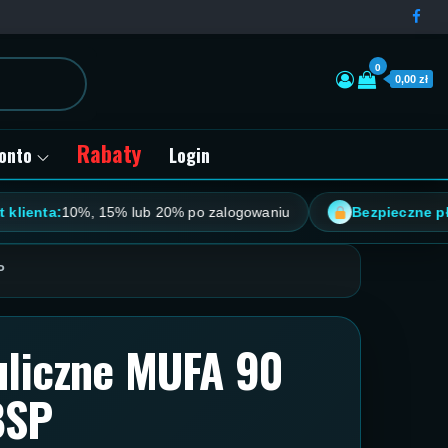
0
0,00 zł
Rabaty
onto
Login
ta:
10%, 15% lub 20% po zalogowaniu
Bezpieczne płatnoś
P
uliczne MUFA 90
BSP