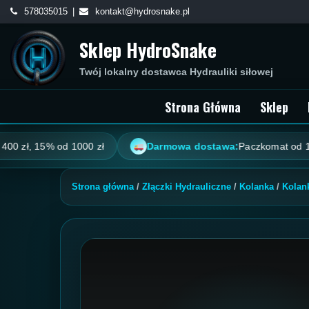
Skip
578035015
kontakt@hydrosnake.pl
to
Sklep HydroSnake
content
Twój lokalny dostawca Hydrauliki siłowej
Strona Główna
Sklep
, 15% od 1000 zł
Darmowa dostawa:
Paczkomat od 100 zł, k
Strona główna
/
Złączki Hydrauliczne
/
Kolanka
/
Kolan