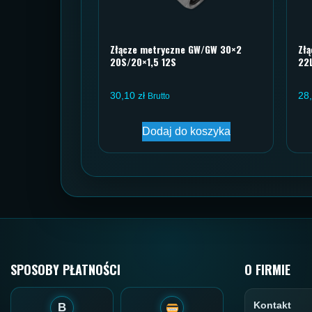
Złącze metryczne GW/GW 30×2
Zł
20S/20×1,5 12S
22
30,10
zł
28
Brutto
Dodaj do koszyka
SPOSOBY PŁATNOŚCI
O FIRMIE
Kontakt
B