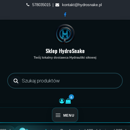
Skip
578035015
kontakt@hydrosnake.pl
to
content
Sklep HydroSnake
Twój lokalny dostawca Hydrauliki siłowej
Wyszukiwarka
produktów
0
MENU