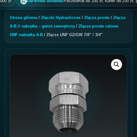
ł
Darmowa dostawa:
Paczkomat od 100 zł, kurier od 200 zł, pobran
Strona główna
/
Złączki Hydrauliczne
/
Złącza proste
/
Złącza
A-B // nakrętka – gwint zewnętrzny
/
Złącze proste calowe
UNF nakrętka A-B
/ Złącze UNF GZ/GW 7/8” / 3/4”