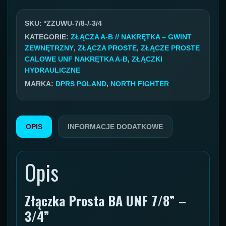
GZ/GW
7/8''
SKU:
*ZZUWU-7/8-/-3/4
/
KATEGORIE:
ZŁĄCZA A-B // NAKRĘTKA – GWINT
ZEWNĘTRZNY
,
ZŁĄCZA PROSTE
,
ZŁĄCZE PROSTE
3/4''
CALOWE UNF NAKRĘTKA A-B
,
ZŁĄCZKI
HYDRAULICZNE
MARKA:
DPRS POLAND
,
NORTH FIGHTER
OPIS
INFORMACJE DODATKOWE
Opis
Złączka Prosta BA UNF 7/8” –
3/4”