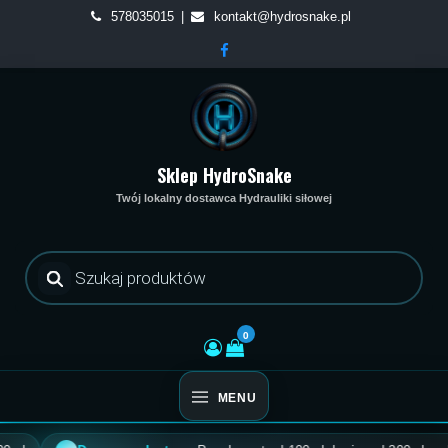
Skip
578035015
kontakt@hydrosnake.pl
to
content
Sklep HydroSnake
Twój lokalny dostawca Hydrauliki siłowej
Wyszukiwarka
produktów
0
MENU