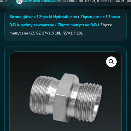
Darmowa dostawa:
Paczkomat od 100 zł, kurier od 200 zł, pobrani
Strona główna
/
Złączki Hydrauliczne
/
Złącza proste
/
Złącza
B-B // gwinty zewnętrzne
/
Złącze metryczne B-B
/ Złącze
metryczne GZ/GZ 27×1,5 18L /27×1,5 18L