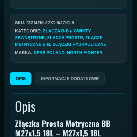
metryczne
GZ/GZ
27x1,5
SKU:
*ZZMZM-27X1,5/27X1,5
18L
KATEGORIE:
ZŁĄCZA B-B // GWINTY
ZEWNĘTRZNE
,
ZŁĄCZA PROSTE
,
ZŁĄCZE
/27x1,5
METRYCZNE B-B
,
ZŁĄCZKI HYDRAULICZNE
18L
MARKA:
DPRS POLAND
,
NORTH FIGHTER
OPIS
INFORMACJE DODATKOWE
Opis
Złączka Prosta Metryczna BB
M27x1,5 18L – M27x1,5 18L